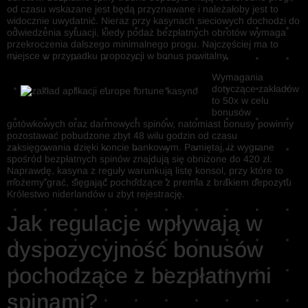
od czasu wskazane jest będą przyznawane i należałoby jest to
widocznie uwydatnić. Nieraz przy kasynach sieciowych dochodzi do
odwiedzenia sytuacji, kiedy podaż bezpłatnych obrotów wymaga
przekroczenia dalszego minimalnego progu. Najczęściej ma to
miejsce w przypadku propozycji w bonus powitalny.
Wymagania
dotyczące zakładów
to 50x w celu
bonusów
gotówkowych oraz darmowych spinów, natomiast bonusy powinny
pozostawać pobudzone zbyt 48 wilu godzin od czasu
zaksięgowania dzięki koncie bankowym. Pamiętaj, iż wygrane
spośród bezpłatnych spinów znajdują się obniżone do 420 zł.
Naprawdę, kasyna z reguły warunkują listę konsol, przy które to
możemy grać, sięgając pochodzące z premia z brakiem depozytu
Królestwo niderlandów u zbyt rejestrację.
Jak regulacje wpływają w
dyspozycyjność bonusów
pochodzące z bezpłatnymi
spinami?