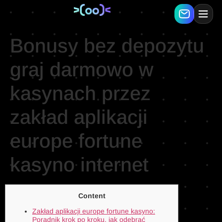
Bonusy bez depozytu
graj darmowo w
kasynach przez
zakład aplikacji
europe fortune
kasyno internet
Content
Zakład aplikacji europe fortune kasyno:
Poradnik krok po kroku, jak odebrać