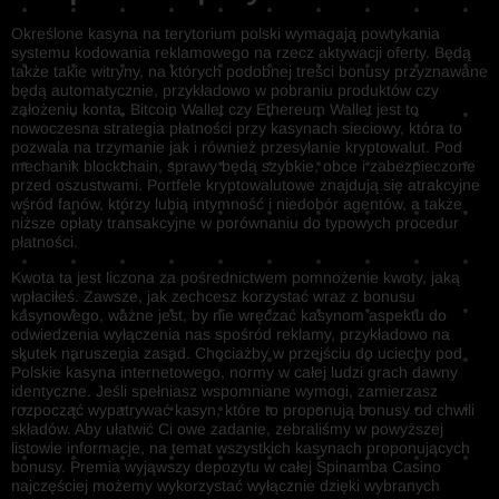
Określone kasyna na terytorium polski wymagają powtykania
systemu kodowania reklamowego na rzecz aktywacji oferty. Będą
także takie witryny, na których podobnej treści bonusy przyznawane
będą automatycznie, przykładowo w pobraniu produktów czy
założeniu konta. Bitcoin Wallet czy Ethereum Wallet jest to
nowoczesna strategia płatności przy kasynach sieciowy, która to
pozwala na trzymanie jak i również przesyłanie kryptowalut. Pod
mechanik blockchain, sprawy będą szybkie, obce i zabezpieczone
przed oszustwami. Portfele kryptowalutowe znajdują się atrakcyjne
wśród fanów, którzy lubią intymność i niedobór agentów, a także
niższe opłaty transakcyjne w porównaniu do typowych procedur
płatności.
Kwota ta jest liczona za pośrednictwem pomnożenie kwoty, jaką
wpłaciłeś. Zawsze, jak zechcesz korzystać wraz z bonusu
kasynowego, ważne jest, by nie wręczać kasynom aspektu do
odwiedzenia wyłączenia nas spośród reklamy, przykładowo na
skutek naruszenia zasad. Chociażby w przejściu do uciechy pod
Polskie kasyna internetowego, normy w całej ludzi grach dawny
identyczne. Jeśli spełniasz wspomniane wymogi, zamierzasz
rozpocząć wypatrywać kasyn, które to proponują bonusy od chwili
składów. Aby ułatwić Ci owe zadanie, zebraliśmy w powyższej
listowie informacje, na temat wszystkich kasynach proponujących
bonusy. Premia wyjąwszy depozytu w całej Spinamba Casino
najczęściej możemy wykorzystać wyłącznie dzięki wybranych