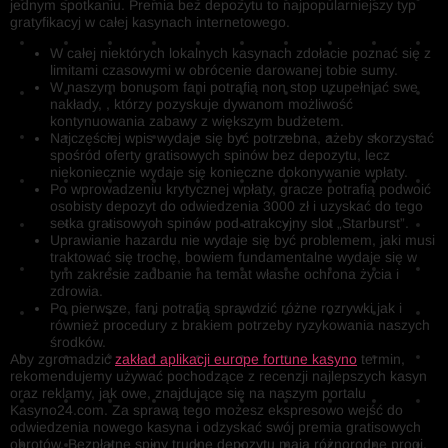
jednym spotkaniu. Premia bez depozytu to najpopularniejszy typ
gratyfikacyj w całej kasynach internetowego.
W całej niektórych lokalnych kasynach zdołacie poznać się z
limitami czasowymi w obrócenie darowanej tobie sumy.
W naszym bonusom fani potrafią non stop uzupełniać swe
nakłady, , którzy pozyskuje dywanom możliwość
kontynuowania zabawy z większym budżetem.
Najczęściej wpis wydaje się być potrzebna, ażeby skorzystać
spośród oferty gratisowych spinów bez depozytu, lecz
niekoniecznie wydaje się konieczne dokonywanie wpłaty.
Po wprowadzeniu krytycznej wpłaty, gracze potrafią podwoić
osobisty depozyt do odwiedzenia 3000 zł i uzyskać do tego
setka gratisowych spinów pod atrakcyjny slot „Starburst”.
Uprawianie hazardu nie wydaje się być problemem, jaki musi
traktować się trochę, bowiem fundamentalne wydaje się w
tym zakresie zadbanie na temat własne ochrona życia i
zdrowia.
Po pierwsze, fani potrafią sprawdzić różne rozrywki jak i
również procedury z brakiem potrzeby ryzykowania naszych
środków.
Aby zgromadzić
zakład aplikacji europe fortune kasyno
termin,
rekomendujemy używać pochodzące z recenzji najlepszych kasyn
oraz reklamy, jak owe, znajdujące się na naszym portalu
Kasyno24.com. Za sprawą tego możesz ekspresowo wejść do
odwiedzenia nowego kasyna i odzyskać swój premia gratisowych
obrotów. Bezpłatne spiny trudne depozytu mają różnorodne progi,