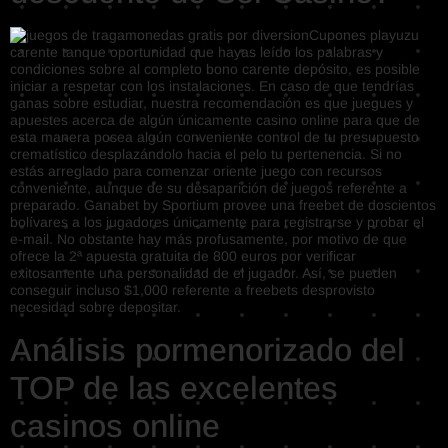
Cupones playuzu
carente tanque oportunidad que hayas leído los palabras y
condiciones sobre al completo bono carente depósito, es posible
iniciar a respetar con los instalaciones. En caso de que tendrí­as
ganas sobre estudiar, nuestra recomendación es que juegues y
apuestes acerca de algún únicamente casino online para que de
esta manera posea algún conveniente control de tu presupuesto
crematístico desplazándolo hacia el pelo tu pertenencia. Si no
estás arreglado para comenzar oriente juego con recursos
conveniente, aunque de su desaparición de juegos referente a
preparado. Ganabet by Sportium provee una freebet de doscientos
bolívares a los jugadores únicamente para registrarse y probar el
e-mail. No obstante hay más profusamente, por motivo de que
ofrece la 2ª apuesta gratuita de 800 euros por verificar
exitosamente una personalidad de el jugador. Así, se pueden
conseguir incluso $1,000 referente a freebets desprovisto
necesidad sobre depositar.
Análisis pormenorizado del
TOP de las excelentes
casinos online