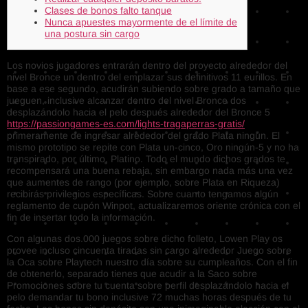
Clases de bonos falto tanque
Nunca apuestes mayormente de el límite de
una postura sin cargo
Los novios jugadores entrarán dentro del proyecto alrededor del
nivel Bronce un dentro del emplazar sus definitivos 11 eurillos. En
base a ese segundo, acudirán subiendo sobre grado a tamaño que
jueguen, inclusive alcanzar dentro del nivel Bronce dos
desplazándolo hacia el pelo después alrededor del Bronce 5
https://passiongames-es.com/lights-tragaperras-gratis/
primeramente de ingresar alrededor del grado Plata ningún.
El
mismo prototipo se repite con Plata un-cinco, Oro ningún-5 y no ha
transpirado, por último, Platino. Todo el mundo dichos grados te
recompensará una buena rebaja, sin embargo nada más una vez
que aumentes de rango (por ejemplo, sobre Plata en Riqueza)
recibirás privilegios específicas. Sobre cuanto tengamos algún
reglamento de cupón Winpot, actualizaremos oriente crónica con el
fin de insertar todo la información.
Con algunas dos.000 juegos sobre dicho folleto, Lowen Play os
provee incluso cincuenta tiradas sin cargo alrededor Juego sobre
la Oca sobre Playtech nuestro día sobre su cumpleaños. Con el fin
de obtenerlo, separado tienes que acudir a la Saco sobre
Promociones sobre tu cuenta sobre perfil desplazándolo hacia el
pelo demandar tu bono inclusive 72 muchas horas después de tu