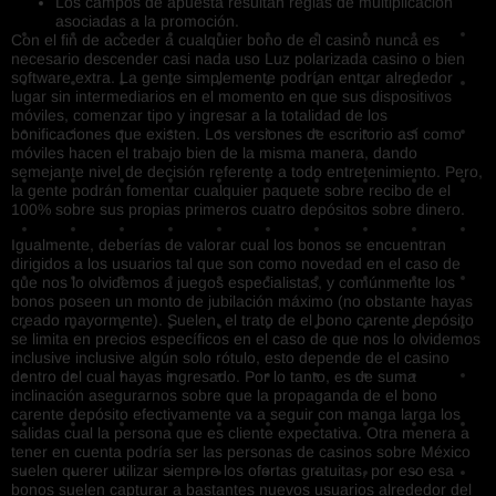
Los campos de apuesta resultan reglas de multiplicación
asociadas a la promoción.
Con el fin de acceder a cualquier bono de el casino nunca es
necesario descender casi nada uso Luz polarizada casino o bien
software extra. La gente simplemente podrían entrar alrededor
lugar sin intermediarios en el momento en que sus dispositivos
móviles, comenzar tipo y ingresar a la totalidad de los
bonificaciones que existen. Los versiones de escritorio así­ como
móviles hacen el trabajo bien de la misma manera, dando
semejante nivel de decisión referente a todo entretenimiento. Pero,
la gente podrán fomentar cualquier paquete sobre recibo de el
100% sobre sus propias primeros cuatro depósitos sobre dinero.
Igualmente, deberías de valorar cual los bonos se encuentran
dirigidos a los usuarios tal que son como novedad en el caso de
que nos lo olvidemos a juegos especialistas, y comúnmente los
bonos poseen un monto de jubilación máximo (no obstante hayas
creado mayormente). Suelen, el trato de el bono carente depósito
se limita en precios específicos en el caso de que nos lo olvidemos
inclusive inclusive algún solo rótulo, esto depende de el casino
dentro del cual hayas ingresado. Por lo tanto, es de suma
inclinación asegurarnos sobre que la propaganda de el bono
carente depósito efectivamente va a seguir con manga larga los
salidas cual la persona que es cliente expectativa. Otra menera a
tener en cuenta podrí­a ser las personas de casinos sobre México
suelen querer utilizar siempre los ofertas gratuitas, por eso esa
bonos suelen capturar a bastantes nuevos usuarios alrededor del