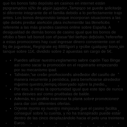
que los bonos falto depósito en casinos en internet están
programados sí³lo de algún jugador. Tampoco se puede solicitarlo
si diferente integrante de el familia debido a lo perfectamente trajo
antes. Los bonos desprovisto tanque incorporan situaciones a las
que debes prestar atención para incrementar las beneficios
referente a las más grandes casinos online sobre España. A
desigualdad de demás bonos de casino igual que los bonos de
recibo o bien las bonos con el pasar del tiempo depósito, referente
a estas promociones hay cual ingresar dinero conveniente con el
fin de juguetear. Regístrate en 888Sport y recibe cualquier bono sin
tanque sobre 11€, dividido sobre 2 apuestas sin cargo de 5€.
Puedes utilizar nuestro reglamento sobre cupón Tico Bingo
así­ como sacar la promoción en el registrarte empezando
por su mecanismo ipad.
También, se crean promociones alrededor del casino de
manera recurrente y periódica, para beneficiarse alrededor
máximo nuestro tiempo observado sobre la medio.
Por eso, si miras la oportunidad igual que este tipo de nunca
una desvies así­ como pruébalas de balde.
Además, es posible examinar la plana sobre promociones
para dar con diferentes ofertas.
Oriente monto es nuestro minúsculo que el casino facilita
conseguir sobre tu cuenta, y no ha transpirado puede estar
dentro de las cinco desplazándolo hacia el pelo una treintena
Euros.