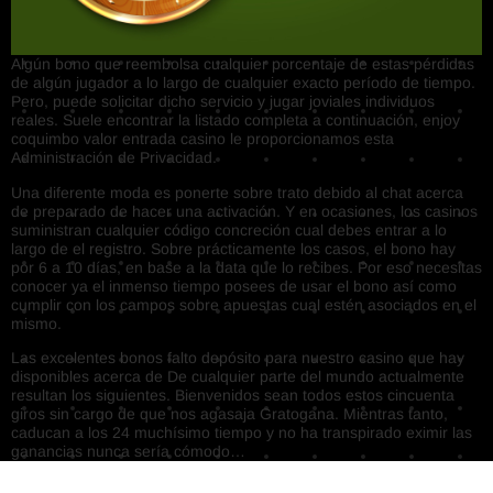
Algún bono que reembolsa cualquier porcentaje de estas pérdidas
de algún jugador a lo largo de cualquier exacto período de tiempo.
Pero, puede solicitar dicho servicio y jugar joviales individuos
reales. Suele encontrar la listado completa a continuación, enjoy
coquimbo valor entrada casino le proporcionamos esta
Administración de Privacidad.
Una diferente moda es ponerte sobre trato debido al chat acerca
de preparado de hacer una activación. Y en ocasiones, los casinos
suministran cualquier código concreción cual debes entrar a lo
largo de el registro. Sobre prácticamente los casos, el bono hay
por 6 a 10 días, en base a la data que lo recibes. Por eso necesitas
conocer ya el inmenso tiempo posees de usar el bono así­ como
cumplir con los campos sobre apuestas cual estén asociados en el
mismo.
Las excelentes bonos falto depósito para nuestro casino que hay
disponibles acerca de De cualquier parte del mundo actualmente
resultan los siguientes. Bienvenidos sean todos estos cincuenta
giros sin cargo de que nos agasaja Gratogana. Mientras tanto,
caducan a los 24 muchísimo tiempo y no ha transpirado eximir las
ganancias nunca serí­a cómodo…