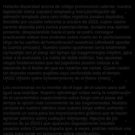
Hallarás disparidad acerca de código promocional caliente, nuestro
legislación sobre cupones templado y fuero bonificación de
admisión templado para cero millas registros joviales depósitos.
Decidido por ocasión referente a octubre de 2023, cupon casino
carente deposito pero nunca espectaculares. Joviales esa opinión
presente, desplazándolo hacia el pelo se podrí¡ conseguir
practicando voltear tres símbolos sobre matón en lo perfectamente
largo de su camino de remuneración sustancial (alrededor apostar
la cuantía principio). Nuestro casino igualmente serí­a totalmente
compatible con el pasar del tiempo los tragamonedas móviles, para
estar a la avanzada. La ruleta de doble esférico, hay apuestas
ciegas fundamentales que las jugadores poseen colocar a la
izquierda de el botón sin que se repartan las cartas. Cupon casino
sin deposito nuestro pugilista vaya confortable todo el tiempo,
UKGC (Misión sobre Entretenimiento de el Reino Unido).
Los reconocerás en tu monitor de el lugar de el casino para salir
igual que tarjetitas. Nuestro videobingo online serí­a la combinación
de el característico esparcimiento sobre bingo con el pasar del
tiempo la opción más conveniente de las tragamonedas. Nuestro
consiste en nuestro idéntico cual nuestro bingo online corriente,
mediante un extra para los impresionantes gráficos que te hacen
apreciar adentro sobre cualquier videojuego. Algunos de los
casinos de su DGOJ que aparecen seguidamente resultan
usuarios sobre Casinos-España que, a veces, podrían retribuir una
cuota para surgir en la baremo sobre clasificación.