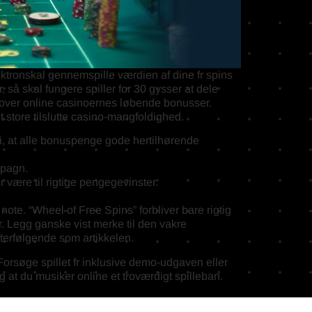
lektronskal gennemspille værdien af dine fr spins
, så skal fungere spiller for 30 gysser at dele
r over online casinoernes løbende bonusser.
t store tilslutte casino-mangfoldighed.
 i, at alle bonuspenge gode hertilhørende
mpagn.
r være til rigtige pengegevinster.
ote. “Wheel of Free Spins” forbliver bare rigtig
r. Legg ganske vist merke til den vakre
fterfølgende som artikkelen.
Forsøge spillet fr inklusive demo-udgaven eller
ig at du musiker online et troværdigt spilleban.