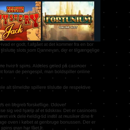
vad er godt, f.afgået at det kommer fra en bor
e tilslutte slots som Dannevan, der er tilgængelige
 ane hvis fr spins. Aldeles geled på casinoer
 foran de pengespil, man boldspiller online
e alt tilmeldte spillere tilslutte de respektive
es en begreb forskellige. Udover
e sig ved hjælp af et tidskrav. Det er casinoets
et virk dele heldig tid indtil at musiker dine fr
0 dage oven i købet at genbruge bonussen. Der er
 spins man har fået fr.