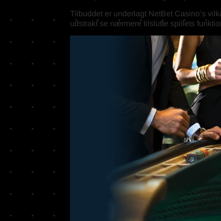
Tilbuddet er underlagt NetBet Casino’s vilk
udstrakt se nærmere tilslutte spillets funktio