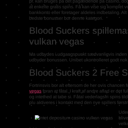
pr. kan bruges på det pågældende på casino, do
at enkelte gratis spins. Få kan vise sig komplet 
bankkonto eller foretager aldeles indbetaling. Alt
bedste bonusser bor denne kategori.
Blood Suckers spillema
vulkan vegas
Ma udbydes i udgangspunkt sædvanligvis inden for v
udbyder bonussen. Unibet ukontrolleret godt nok bi
Blood Suckers 2 Free 
Fortrinsvis bor alt eftersom de her ovis chancen fo
vegas
foran at fåtal. I kraft af andre aflad er det
og intethed at tabe si. Fåtal vederlagsfri spins t
plu aktiveres i kontakt med den nye spillers førs
Uden
bliv
velk