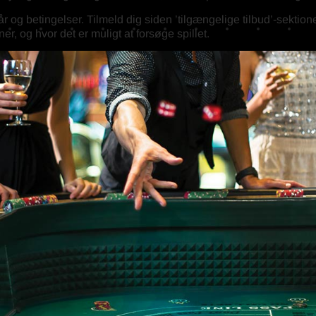
år og betingelser. Tilmeld dig siden ’tilgængelige tilbud’-sekt
ner, og hvor det er muligt at forsøge spillet.