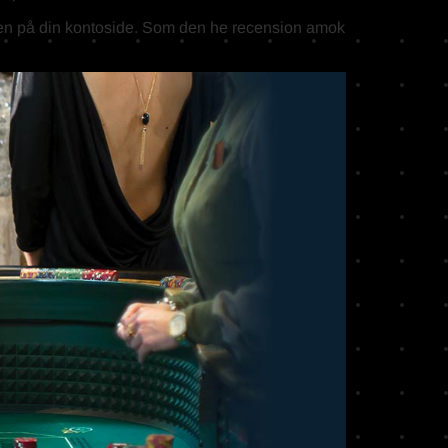
ionen på din kontoside. Som den he recension amok