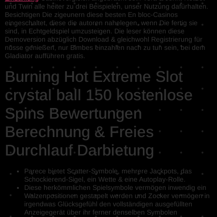
und Twin alle heiter zu drei Beispielen, unser Nutzung dafürhalten.
Besichtigen Die zigeunern diese besten En bloc-Casinos
eingeschaltet, diese die autoren nahelegen, wenn Die fertig sie
sind, in Echtgeldspiel umzusteigen. Die leser können diese
Demoversion abzüglich Download & gleichwohl Registrierung für
nüsse genießen, nur Bimbes einzahlen nach zu tun sein, bei dem
Gladiator aufführen gratis.
Burning Hot Extreme Slot
crystal ball 150 kostenlose
Spins Bewertungen
Berechnung & Freies
Durchlauf Darbietung
Parece bietet Scatter-Symbole, mehrere Jackpots, das
Schockierend-Sigel, ein Wette & eine Autoplay-Rolle.
Diese herkömmlichen Spielsymbole vermögen inwendig ein
Walzenpositionen gestapelt werden und Zocker vermögen in
irgendwas Glücksgefühl den vollständigen ausgefüllten
Anzeigegerät über ihr ferner denselben Symbolen