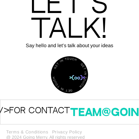
Let’s
Talk!
Say hello and let’s talk about your ideas
T
N
O
I
U
T
C
E
H
G
G
E
H
T
C
U
I
N
O
T
T
O
N
U
I
C
T
H
E
G
 contact
team@goingme
Terms & Conditions
Privacy Policy
@ 2024 Going Merry. All rights reserved