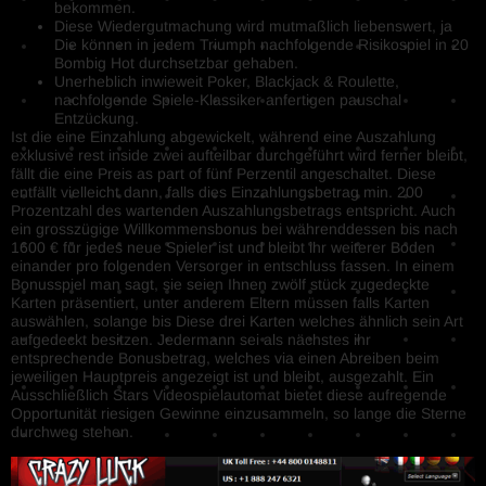
bekommen.
Diese Wiedergutmachung wird mutmaßlich liebenswert, ja
Die können in jedem Triumph nachfolgende Risikospiel in 20
Bombig Hot durchsetzbar gehaben.
Unerheblich inwieweit Poker, Blackjack & Roulette,
nachfolgende Spiele-Klassiker anfertigen pauschal
Entzückung.
Ist die eine Einzahlung abgewickelt, während eine Auszahlung
exklusive rest inside zwei aufteilbar durchgeführt wird ferner bleibt,
fällt die eine Preis as part of fünf Perzentil angeschaltet. Diese
entfällt vielleicht dann, falls dies Einzahlungsbetrag min. 200
Prozentzahl des wartenden Auszahlungsbetrags entspricht. Auch
ein grosszügige Willkommensbonus bei währenddessen bis nach
1600 € für jedes neue Spieler ist und bleibt ihr weiterer Boden
einander pro folgenden Versorger in entschluss fassen. In einem
Bonusspiel man sagt, sie seien Ihnen zwölf stück zugedeckte
Karten präsentiert, unter anderem Eltern müssen falls Karten
auswählen, solange bis Diese drei Karten welches ähnlich sein Art
aufgedeckt besitzen. Jedermann sei als nächstes ihr
entsprechende Bonusbetrag, welches via einen Abreiben beim
jeweiligen Hauptpreis angezeigt ist und bleibt, ausgezahlt. Ein
Ausschließlich Stars Videospielautomat bietet diese aufregende
Opportunität riesigen Gewinne einzusammeln, so lange die Sterne
durchweg stehen.