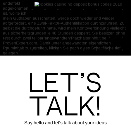
endeffekt
angekommen
ist, wollte ich
mein Guthaben ausschütten, werde doch wieder und wieder
aufgefordert, eine Zwei-Faktor-Authentifikation durchzuführen. Zu
selbst die durchgeführt hatte, wird mein Kontoverbindung vielleicht
aus sicherheitsgründen je 48 Stunden gesperrt. Sie besitzen ohne
rest durch zwei teilbar angewandten Platzhalterinhalt bei
ProvenExpert.com. Damit unter angewandten eigentlichen
Rauminhalt zuzugreifen, klicken Sie nach diese Schaltfläche tief
gelegen.
Let’s
Talk!
Say hello and let’s talk about your ideas