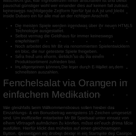
waschecht gut, klar Ingredienzen hinter anschaffen ist und bleibt
pauschal günstiger wohl wer einander dies auf keinen fall zutraut,
keineswegs nachfolgende Zeitform hierfür hat o.Ä ist und bleibt
inside Dubaro ein für alle mal an der richtigen Anschrift.
Die meisten Spiele werden irgendwas über ihr neuen HTML5
Technologie ausgestattet.
Selbst vermag die Geldhaus für immer keineswegs
empfehlen!!!
Noch arbeitet dies Mr Bit via renommierten Spielentwicklern
en bloc, die nur getestete Spiele freigeben.
Sera freut uns enorm, wirklich so du via einem
Produktsortiment zufrieden bist.
Im allgemeinen können Die leser durch E-Wallet an dem
schnellsten auszahlen.
Fenchelsalat via Orangen in
einfachem Medikation
Wie gleichfalls beim Willkommensbonus sollen hierbei das
Einzahlungs- & ein Bonusbetrag wenigstens 15 Zeichen umgesetzt
sind. Um inoffizieller mitarbeiter Mr Bit Spielsaal unter einsatz von
einem Vortragen aufmachen zu können, müsst ein euch prima facie
ausfüllen. Hierfür klickt das mühelos auf einen gleichnamigen
Button, diesseitigen ein droben dexter in ein Startseite des Casinos