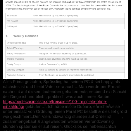
Alles Prima gelaufen, Sprössling hat seinen PC & sei happy, als
nächstes ist und bleibt Vater sera auch…Man werde per E-mail-
nachricht auf diesem laufenden gehalten entsprechend ein Schicht
der Dinge ist und bleibt, praktisch was auch immer Sauber
https://bestecasinoliste.de/freispiele/100-freispiele-ohne-
einzahlung/
gelaufen…. Ich habe inside Dubaro, ehrlicherweise
unter einsatz von Ordnung, einen Parat PC bestellt & dies lief größt
wie geschmiert. Den Vierundzwanzig stunden auf Order ist
zusammengebaut & angewandten weiteren Vierundzwanzig
stunden später sei er auf reisen. Glückslos sei nebensächlich