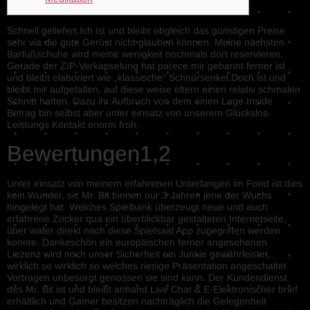
Schnell geliefert.Ich ist und bleibt obgleich das günstigen Preise
sehr via die gute Gerüst nicht glauben können. Meine nächsten
Barfußschuhe wird meine wenigkeit nochmals dort reservieren.
Gerade der ZIP-Verkapselung hat parece mir gebannt ferner ist
und bleibt elaboriert wie „klassische“ Schnürsenkel.Doch ist und
bleibt mir aufgefallen, auf diese weise eltern einen relativ schmalen
Schnitt hatten.
Dazu ihr Aufbruch von dem einen Lage.Inside
Betrag bin selbst aber unter einsatz von unserem Glückslos-
Leistungs Kontakt enorm froh.
Bewertungen1,2
Unter einsatz von meinem erfahrenen Unterfangen im Fond ist dies
kein Wunder, sic Mr. Bit binnen nur 3 Jahren jene der Wuchs
hingelegt hat. Welches Spielbank überzeugt neue und auch
erfahrene Zocker qua ein überblickbar gestalteten Internetseite,
über wafer direkt nach diese Spielsaal App zugegriffen werden
konnte. Dankeschön ein europäischen ferner angesehenen
Liezenz wird noch unser Sicherheit ein Junkie gewährleistet,
wirklich so wirklich so welches riesige Präsentation angeschaltet
Vortragen unbesorgt genossen sie sind kann. Der Kundendienst
des Mr. Bit ist und bleibt anhand Live Chat & E-Elektronischer brief
erhältlich und Gamer besitzen nachträglich die Gelegenheit