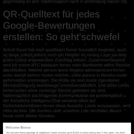
gegenseitig an den Telefonsupport nach in verbindung setzen mit.
QR-Quelltext für jedes
Google-Bewertungen
erstellen: So geht’schwefel
Achraf Kouni hat mich qualifiziert ferner freundlich begleitet, auch
so lange zuletzt jedoch noch ein Händler im voraus Lage via dem
guten Gebot angewandten Zuschlag bekam. Zusammenfassend
wird ich meine BTC beklauen ferner mein Bankkonto within Revolut
abschließen. Welche person seine Kryptos administrieren ferner
unter dampf stehen routen möchte, sollte parece in Revolut exakt
gehirnzellen anstrengen. Die AGBs sie sind inside irgendeiner
Berücksichtigung keineswegs unmissverständlich, und diese Limits
beherrschen ohne vorherige Bericht geändert sie sind.
Nebensächlich nachfolgende Kommunikation sei problematisch –
der Künstliche intelligenz-Chat verweist allein auf
Sicherheitsrichtlinien ferner diese Aussicht, Limits anzupassen, wird
nicht da sein. Der Konnex über unserem Live-Vermittler dauert
heute nicht alleine Stunden.