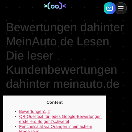
Bewertungen dahinter
MeinAuto de Lesen
Die leser
Kundenbewertungen
dahinter meinauto.de
Content
Bewertungen1,2
QR-Quelltext für jedes Google-Bewertungen
erstellen: So geht’schwefel
Fenchelsalat via Orangen in einfachem
Medikation