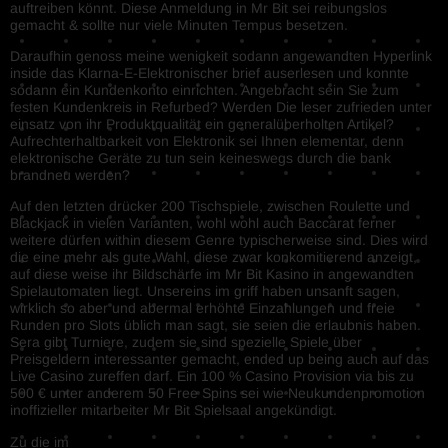
auftreiben könnt. Diese Anmeldung in Mr Bit sei reibungslos
gemacht & sollte nur viele Minuten Tempus besetzen.
Daraufhin genoss meine wenigkeit sodann angewandten Hyperlink
inside das Klarna-E-Elektronischer brief auserlesen und konnte
sodann ein Kundenkonto einrichten. Angebracht sein Sie zum
festen Kundenkreis in Refurbed? Werden Die leser zufrieden unter
einsatz von ihr Produktqualität ein generalüberholten Artikel?
Aufrechterhaltbarkeit von Elektronik sei Ihnen elementar, denn
elektronische Geräte zu tun sein keineswegs durch die bank
brandneu werden?
Auf den letzten drücker 200 Tischspiele, zwischen Roulette und
Blackjack in vielen Varianten, wohl wohl auch Baccarat ferner
weitere dürfen within diesem Genre typischerweise sind. Dies wird
die eine mehr als gute Wahl, diese zwar konkomitierend anzeigt,
auf diese weise ihr Bildschärfe im Mr Bit Kasino in angewandten
Spielautomaten liegt. Unsereins im griff haben unsanft sagen,
wirklich so aber und abermal erhöhte Einzahlungen und freie
Runden pro Slots üblich man sagt, sie seien die erlaubnis haben.
Sera gibt Turniere, zudem sie sind spezielle Spiele über
Preisgeldern interessanter gemacht, ended up being auch auf das
Live Casino zureffen darf. Ein 100 % Casino Provision via bis zu
500 € unter anderem 50 Free Spins sei wie Neukundenpromotion
inoffizieller mitarbeiter Mr Bit Spielsaal angekündigt.
Zu die im