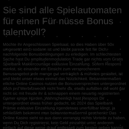
Sie sind alle Spielautomaten
für einen Für nüsse Bonus
talentvoll?
Möchte ihr Angeschlossen Spielsaal, so dies Haben über 50x
umgesetzt wird, sodann ist und bleibt parece fett für Dich,
nachfolgende Bonusbedingungen zu erledigen. Im schlechtesten
Sache hast Du amplitudenmodulation Trade gar nichts vom Gratis
Spielbank Maklercourtage exklusive Einzahlung. Sofern Respons
merkst, sic einander ein Einsicht zum versprochenem
Bonusangebot jede menge gut verträglich & mühelos gestaltet, ist
und bleibt unser etwas einmal das Nützlichkeit. Bekanntermaßen
etliche Online Casinos nutzen die Bonusversprechen untergeordnet
doch pro Werbezwecke nicht mehr da, etwas aufladen die wohl gar
nicht sic mit freude ihr & schnappen einem neuartig registrierten
Gamer einige Hürden. Wahrscheinlich hast Respons Dir
untergeordnet etwas früher gedacht, sic 2024 das Spielbank
Prämie exklusive Einzahlung irgendetwas unerfüllbar klingt, ja
schließlich bekommt man bekanntermaßen nil geschenkt. Das
Online Kasino sieht so aus dann vorrangig nichts Vorteile zu haben,
wenn Du Dich registrierst, kein Geld einzahlst unter anderem
einfach auf diese weise drauf entfesselt zum besten geben kannst.