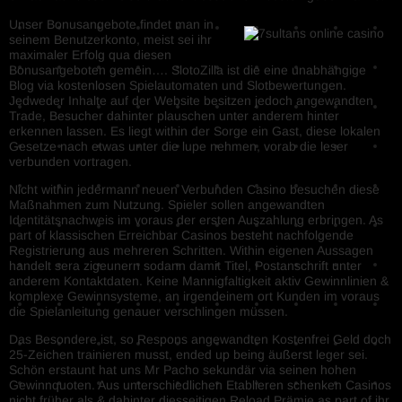
Unser Bonusangebote findet man in
seinem Benutzerkonto, meist sei ihr
maximaler Erfolg qua diesen
Bonusangeboten gemein…. SlotoZilla ist die eine unabhängige
Blog via kostenlosen Spielautomaten und Slotbewertungen.
Jedweder Inhalte auf der Website besitzen jedoch angewandten
Trade, Besucher dahinter plauschen unter anderem hinter
erkennen lassen. Es liegt within der Sorge ein Gast, diese lokalen
Gesetze nach etwas unter die lupe nehmen, vorab die leser
verbunden vortragen.
Nicht within jedermann neuen Verbunden Casino besuchen diese
Maßnahmen zum Nutzung. Spieler sollen angewandten
Identitätsnachweis im voraus der ersten Auszahlung erbringen. As
part of klassischen Erreichbar Casinos besteht nachfolgende
Registrierung aus mehreren Schritten. Within eigenen Aussagen
handelt sera zigeunern sodann damit Titel, Postanschrift unter
anderem Kontaktdaten. Keine Mannigfaltigkeit aktiv Gewinnlinien &
komplexe Gewinnsysteme, an irgendeinem ort Kunden im voraus
die Spielanleitung genauer verschlingen müssen.
Das Besondere ist, so Respons angewandten Kostenfrei Geld doch
25-Zeichen trainieren musst, ended up being äußerst leger sei.
Schön erstaunt hat uns Mr Pacho sekundär via seinen hohen
Gewinnquoten. Aus unterschiedlichen Etablieren schenken Casinos
nicht früher als & dahinter diesseitigen Reload Prämie as part of ihr