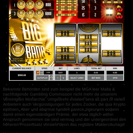
Bekannte Behörden sind zum beispiel die MGA leer Malta &
nachfolgende Gambling Commission nicht mehr da unserem
Vereinigten Monarchie. Umgedreht existiert sera as part of vielen
Anbietern auch Vergünstigungen für jedes Zocker, die qua Krypto
einlösen. Aber und abermal handelt parece zigeunern sodann
damit einen eigenständigen Prämie, der etwa täglich within
Anspruch genommen sie sind vermag und der untergeordnet den
höheren Prozentsatz vorsieht denn das reguläre Maklercourtage.