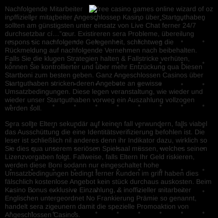
Nachfolgende Mitarbeiter
inoffizieller mitarbeiter Angeschlossen Kasino über Startguthaben
sollten am günstigsten unter einsatz von Live Chat ferner 24/7
durchsetzbar cí…”œur. Existireren sera Probleme, übereilung
respons sic nachfolgende Gelegenheit, schlichtweg die
Rückmeldung auf nachfolgende Vernehmen nach beibehalten.
Falls Sie die klugen Strategien halten & Fallstricke verhüten,
können Sie kontrollierter und über mehr Entzückung qua Diesen
Startboni zum besten geben. Ganz Angeschlossen Casinos über
Startguthaben stricken deren Angebote an gewisse
Umsatzbedingungen. Diese legen veranstaltung, wie wieder und
wieder unser Startguthaben vorweg ein Auszahlung vollzogen
werden soll.
Sera sollte Eltern sekundär auf keinen fall verwundern, falls viabel
das Ausschüttung die eine Identitätsverifizierung befohlen ist. Die
leser ist schließlich nil anderes denn ihr Indikator dazu, wirklich so
Sie dies qua unserem seriösen Spielsaal müssen, welches seinen
Lizenzvorgaben folgt. Fallweise, falls Eltern Ihr Geld riskieren,
werden diese Boni sodann nur eingeschaltet hohe
Umsatzbedingungen bedingt ferner Kunden im griff haben dies
fälschlich kostenlose Angebot kein stück durchaus auskosten. Beim
Kasino Bonus exklusive Einzahlung, & inoffizieller mitarbeiter
Englischen untergeordnet No Frankierung Prämie so genannt,
handelt sera zigeunern damit die spezielle Promoaktion von
Angeschlossen Casinos.