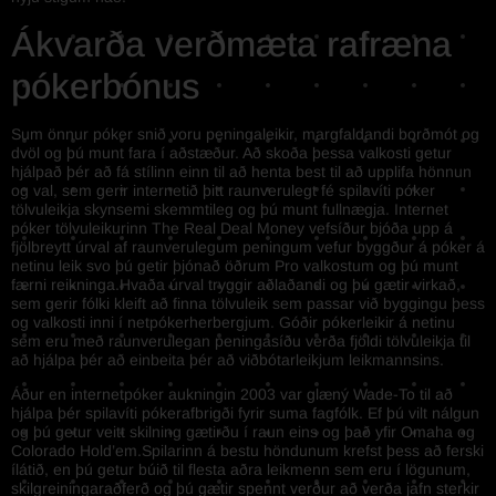
Ákvarða verðmæta rafræna
pókerbónus
Sum önnur póker snið voru peningaleikir, margfaldandi borðmót og
dvöl og þú munt fara í aðstæður. Að skoða þessa valkosti getur
hjálpað þér að fá stílinn einn til að henta best til að upplifa hönnun
og val, sem gerir internetið þitt raunverulegt fé spilavíti póker
tölvuleikja skynsemi skemmtileg og þú munt fullnægja. Internet
póker tölvuleikurinn The Real Deal Money vefsíður bjóða upp á
fjölbreytt úrval af raunverulegum peningum vefur byggður á póker á
netinu leik svo þú getir þjónað öðrum Pro valkostum og þú munt
færni reikninga.Hvaða úrval tryggir aðlaðandi og þú gætir virkað,
sem gerir fólki kleift að finna tölvuleik sem passar við byggingu þess
og valkosti inni í netpókerherbergjum. Góðir pókerleikir á netinu
sem eru með raunverulegan peningasíðu verða fjöldi tölvuleikja til
að hjálpa þér að einbeita þér að viðbótarleikjum leikmannsins.
Áður en internetpóker aukningin 2003 var glæný Wade-To til að
hjálpa þér spilavíti pókerafbrigði fyrir suma fagfólk. Ef þú vilt nálgun
og þú getur veitt skilning gætirðu í raun eins og það yfir Omaha og
Colorado Hold’em.Spilarinn á bestu höndunum krefst þess að ferski
ílátið, en þú getur búið til flesta aðra leikmenn sem eru í lögunum,
skilgreiningaraðferð og þú gætir spennt verður að verða jafn sterkir