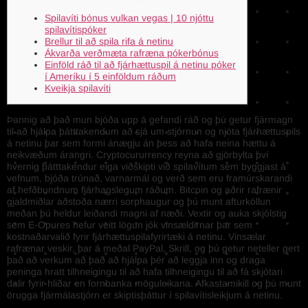
Spilavíti bónus vulkan vegas | 10 njóttu
spilavítispóker
Brellur til að spila rifa á netinu
Ákvarða verðmæta rafræna pókerbónus
Einföld ráð til að fjárhættuspil á netinu póker
í Ameríku í 5 einföldum ráðum
Kveikja spilavíti
Þannig að það mun bjóða upp á gefandi ráð og þú getur fjármagn
til að hjálpa þátttakendum að sjá um stjórnun og njóta fjárhættuspils
á netinu þar sem formi ánægju án þess að hafa neina hættu á
neikvæðum árangri. Cryptocururrency reyna að gjörbylta því
hvernig þátttakendur eiga viðskipti við spilavítum sem byggjast á
vefnum, bjóða trúnað, varnarmál og verð sem eru framúrskarandi
af hefðbundnum fjárhagslegum ráðum.
Bitcoin og aðrir rafrænir
gjaldmiðlar aðstoða nærri sorphaugur og þú munt afturköllun
meðan þú heldur leiðandi magni af næði. Vextir og auka skjólstig
sem E-Opures hefur veitt lögun jók vinsældirnar þar sem
kostnaðarvalið fyrir fjárhættuspilafyrirtæki á netinu. Vinsælar
rafrænar veskir, þar á meðal PayPal, Skrill, og þú getur neteller gert
það að verkum að það að hjálpa þér að leggja inn og draga
peninga hratt tilhneigingu til að hafa tilhneigingu til að fá skjótari
dalir fyrir hliðar en fornbanka möguleikana. Afkastamikill og þú munt
örugga fjármálastjórn er skiptisþáttur í spilavítisleikjum á netinu.