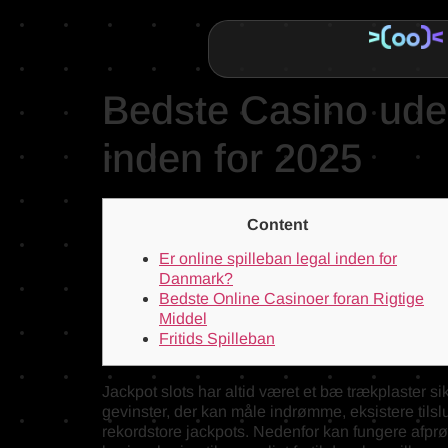
Bedste Casino ud
inden for 2025
Content
Er online spilleban legal inden for
Danmark?
Bedste Online Casinoer foran Rigtige
Middel
Fritids Spilleban
Jackpot slots har altid været et bæ trækplaster si
gevinster, der kan måle indrømme, eksistere tilslu
rekordstore jackpots. Nedenfor kan fungere afprøv