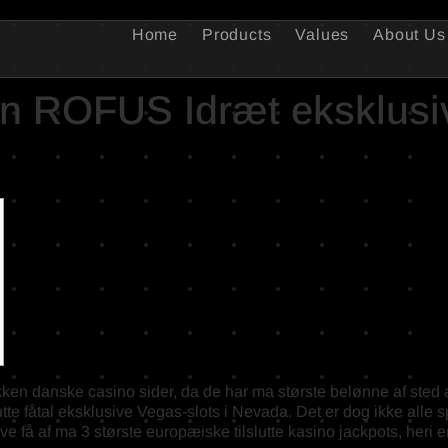
Home
Products
Values
About Us
en ROFUS Idræt eksklus
kken danske casino sider, da de har ma største belønne af sted all
tte fåtal eksklusive Vegas-slots i Nevada. Det er dog ikke alle sp
e få af ma 3 største europæiske tilslutte kasino jackpots, heri e