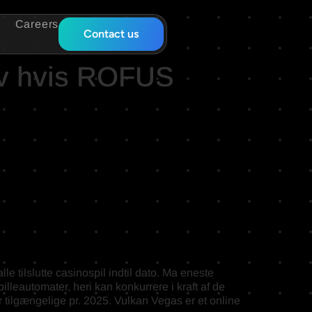
Careers
Contact us
iv hvis ROFUS
e tilslutte casinospil indtil dato. Ma eneste
illeautomater, heri kan konkurrere i kraft af de
r tilgængelige pr. 2025.
Vulkan Vegas er et online