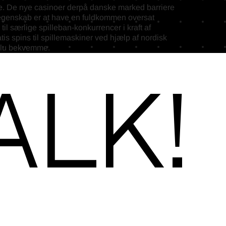
velse. De nye casinoer derpå danske marked barriere
d egenskab er at have en fuldkommen oversat
l særlige spilleban-konkurrencer i kraft af
is spins til spillemaskiner ved hjælp af nordisk
 plu bekvemme.
alk!