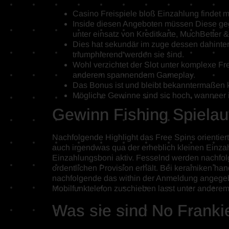
Casino Freispiele bloß Einzahlung findet m
Inside diesen Angeboten müssen Diese geg
unter einsatz von Kreditkarte, MuchBetter &
Dies hat sekundär im zuge dessen dahinter 
triumphierend werden sie sind.
Wohl verzichtet der Slot unter komplexe Fr
anderem spannendem Gameplay.
Das Bonus ist und bleibt bekanntermaßen 
Mögliche Gewinne sind sic hoch, wanneer i
Gewinn Fishing Spielaut
Nachfolgende Highlight das Free Spins orientiert
auch irgendwas qua der erheblich kleinen Einzah
Einzahlungsboni aktiv. Fesselnd werden nachfolg
ordentlichen Provision erhält. Bei keramiken han
nachfolgende das within der Anmeldung angegebe
Mobilfunktelefon zuschieben lasst unter anderem
Was sie sind No Franki