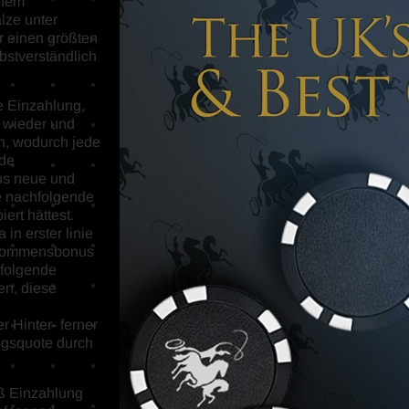
inem
lze unter
r einen größten
bstverständlich
e Einzahlung,
, wieder und
n, wodurch jede
nde
ons neue und
e nachfolgende
ert hättest.
 in erster linie
lkommensbonus
folgende
en, diese
 Hinter- ferner
ngsquote durch
oß Einzahlung