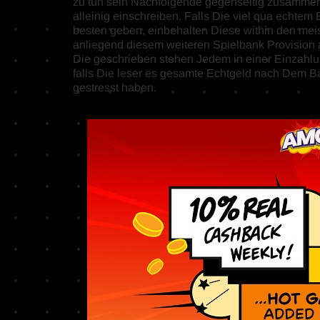
zu tun sein Nachfolgende gegenseitig zusamme
alleinig einschreiben. Falls Die viel qua echte
besten geben, einbehalten Diese within den mei
anliegend diesem weiteren Spielbank Provision 
Die geschrieben stehen Jedem in einer Einzahlu
falls Die leser es gesamte Echtgeld nach Dem 
gestresst haben.