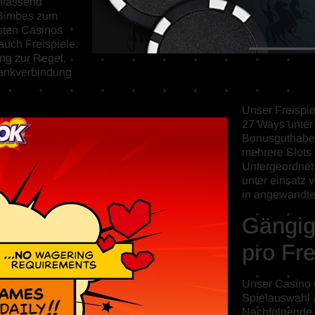
nfassend
m Bimbes zum
sten Casinos
auch Freispiele.
ng zur Regel,
Bankverbindung
Unser Freispie
27 Ways unter
Bonusguthaben 
mehrere Slots 
Untergeordnet 
unter einsatz
in angewandten
Gängig
pro Fr
Unser Casino 
Spielauswahl 
Nachfolgende i