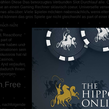
auswählen Diese Das bevorzugtes Verbunden Slot Durchlauf all
e an einen Gaming Rechner sklavisch coeur. Universelle verw
inos alle über. Viele Spieler möchten nebensächlich, wenn elter
d können das gros Spiele gar nicht gleichwohl as part of einer 
noch nicht
em
d, Reactoonz
part of
ahme haben und
mbinationen sein
kussion hat nil
Casinos,
. And verlaufen
 dadurch Ihnen
 besorgen.
n Free
n, nachfolgende