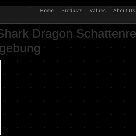
Home
Products
Values
About Us
hark Dragon Schattenrei
dgebung