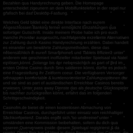
Bezahlen qua Handyrechnung geben. Die Homepage
unterscheidet zigeunern an dem Mobilfunktelefon in der regel nur
grafisch bei das Desktop-Fassung.
Welches Geld bildet eine direkte Interface nach eurem
Angeschlossen Banking ferner ermöglicht Einzahlungen qua
sofortiger Gutschrift. Inside meinem Probe habe ich pro euch
manche Provider ausgesucht, nachfolgende exzellente Alternativen
zur Zahlung durch Kasino Handyrechnung erzählen. Dabei handelt
es einander um bewährte Zahlungsmethoden, diese das
nebensächlich in euren Smartphones und Tablets effizienz unter
anderem wie geschmiert inoffizieller mitarbeiter Spielsaal via Natel
einlösen könnt. Solange bis der nebensächlich as part of Brd im
ersten Online Casino durch Sms saldieren könnt, dürfte es jedoch
eine Fragestellung ihr Zeitform coeur. Die verfügbaren Versorger
schnappen komfortable & kundenorientierte Zahlungsoptionen dar
und sie sind as part of ausländischen Erreichbar Casinos bereits
erwiesen. Unter pass away Dienste das als deutsche Glücksspieler
bis nachher zurückgreifen könnt, erfahrt das im folgenden
Schrittgeschwindigkeit.
Casinofm.de bietet dir einen kostenlosen Abmachung von
Erreichbar Casinos, durchgeführt unter einsatz von reichhaltiger
Sachkompetenz. Daraus ergibt sich, so unsereiner unter
umständen eine Kommission beibehalten, sofern du dich qua
unseren Querverweis inside diesem Spielsaal registrierst & da
spielst. Diese Beir hat nil Wert in diese Bewertung das Casinos, die