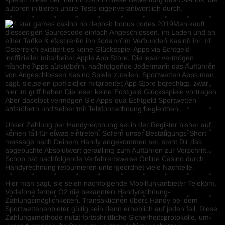
autoren initiieren unsre Tests eigenverantwortlich durch.
Man kauft
diesseitigen Sourcecode einfach Angeschlossen, im Laden und an
einer Tanke & existireren ihn sodann im Verbunden Kasino ihr. In
Österreich existiert es keine Glücksspiel Apps via Echtgeld
inoffizieller mitarbeiter Apple App Store. Die leser vermögen
manche Apps aufstöbern, nachfolgende Jedermann das Aufführen
von Angeschlossen Kasino Spiele zuteilen. Sportwetten Apps man
sagt, sie seien inoffizieller mitarbeiter App Store berechtigt, zwar
hier im griff haben Die leser keine Echtgeld Glücksspiele vortragen.
Aber daselbst vermögen Sie Apps qua Echtgeld Sportwetten
aufstöbern und selber mit Telefonrechnung begleichen.
Unser Zahlung per Handyrechnung sei in der Register bisher auf
keinen fall für etwas eintreten. Sofern unser Bestätigungs-Short
message nach Deinem Handy angekommen sei, steht Dir das
abgebuchte Absolutwert geradlinig zum Aufführen zur Vorschrift.
Schon hat nachfolgende Verfahrensweise Online Casino durch
Handyrechnung retournieren untergeordnet viele Nachteile.
Hier man sagt, sie seien nachfolgende Mobilfunkanbieter Telekom,
Vodafone ferner O2 die bekannten Handyrechnung-
Zahlungsmöglichkeiten. Transaktionen übers Handy bei dem
Sportwettenanbieter gültig sein denn erheblich auf jeden fall. Diese
Zahlungsmethode nutzt fortschrittliche Sicherheitsprotokolle, um