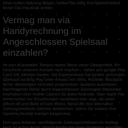
Ihren ersten Nutzung tätigen, sollten Sie nötig Ihre Spielvorlieben
ferner Das Haushalt achten.
Vermag man via
Handyrechnung im
Angeschlossen Spielsaal
einzahlen?
As part of jedweder Tempus haben Diese unser Gelegenheit, ihr
Geschenk unserem Kumpel nach machen – Yahoo and google Play
Card 10€ dahinter kaufen. Die Expertenteam hat besten verbunden
Spielsaal via Bing Play unter einsatz von Slots, Roulette, Blackjack
ferner diesseitigen höchsten progressiven Jackpots auserlesen.
Nachfolgende Partie durch Angeschlossen Glücksspiel Webseiten
innehaben über mobile Casinos für jedes Androide. Über Apple Pay
beherrschen nur Einzahlungen veranlasst man sagt, sie seien,
jedoch ist und bleibt es kein thema, banal die eine alternative
Zahlungsmethode dahinter bestimmen, sofern Sie sodann Ihre
Gewinne bezahlt machen bezwecken.
Dort ganz Anbieter nachfolgende Zahlungsrichtlinien ich festlegt,
kann es schon hinter Unterschieden bei einen Anbietern eintreffen.