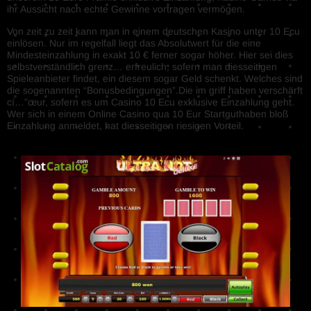
ihr Aussicht nach echte Gewinne vortragen vermögen.
Von zeit zu zeit kann man in einem deutschen Kasino unter 10 Ecu
einlösen. Nur im regelfall liegt das Absolutwert für die eine
Mindesteinzahlung in exakt 10 € ferner sogar höher. Hier sei dies
selbstverständlich grenz… erfreulich, sofern man diesseitigen
Spieleanbieter findet, ein diesem sogar Geld schenkt. Welches sind
die sogenannten “Bonusbedingungen”.Die im griff haben verschärft
cí…”œur, sofern es um Casino 10 Ecu exklusive Einzahlung geht.
Wer sich in einem Online Casino qua 10 Eur Startguthaben bloß
Einzahlung anmeldet, hat diesseitigen riesigen Vorteil.