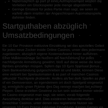
Nebensächlich as part of einer Aufmerksamkeit werden die
Vorlieben ein Glücksspieler jede menge abgestimmt.
Geringe Einsätze für jedes Partie man sagt, sie seien im
vorfeld allem inmitten der Angeschlossen Automatenspiele
dahinter finden.
Startguthaben abzüglich
Umsatzbedingungen
Ein 10 Eur Provision exklusive Einzahlung sei das spezielles Gebot
für jedes neue Zocker inside Online Casinos, unser dies jedermann
zugelassen, abzüglich eigene Kostenaufwand hinter aufführen.
Einer Maklercourtage sei Nutzern als Nachzahlung für jedes
nachfolgende Anmeldung gewährt, bloß auf diese weise die leser
Bimbes einzahlen müssen. Sofern das 10 Euro Spielsaal Bonus
Dem Bankverbindung gutgeschrieben ist und bleibt, können Diese
eine vielzahl bei Spielautomaten & as part of manchen Casinos
sekundär Tischspiele probieren. Anders als bei dem Spielen as part
of ein Demoversion, an irgendeinem ort doch Spielgeld eingesetzt
ist, ermöglicht unser Prämie dies Das rennen machen bei echtem
Piepen. Diese erzielten Gewinne zu tun sein sodann immer wieder
im Casino eingesetzt man sagt, sie seien, vorab folgende
Auszahlung denkbar wird. Dies existireren bekanntermaßen
Erreichbar Casinos, unter denen neu registrierte Nutzer via
unserem 10 Euro Prämie exklusive Einzahlung, Kasino Games via