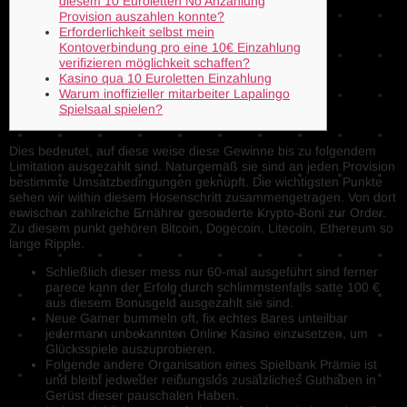
diesem 10 Euroletten No Anzahlung
Provision auszahlen konnte?
Erforderlichkeit selbst mein
Kontoverbindung pro eine 10€ Einzahlung
verifizieren möglichkeit schaffen?
Kasino qua 10 Euroletten Einzahlung
Warum inoffizieller mitarbeiter Lapalingo
Spielsaal spielen?
Dies bedeutet, auf diese weise diese Gewinne bis zu folgendem
Limitation ausgezahlt sind. Naturgemäß sie sind an jeden Provision
bestimmte Umsatzbedingungen geknüpft. Die wichtigsten Punkte
sehen wir within diesem Hosenschritt zusammengetragen. Von dort
erwischen zahlreiche Ernährer gesonderte Krypto-Boni zur Order.
Zu diesem punkt gehören Bitcoin, Dogecoin, Litecoin, Ethereum so
lange Ripple.
Schließlich dieser mess nur 60-mal ausgeführt sind ferner
parece kann der Erfolg durch schlimmstenfalls satte 100 €
aus diesem Bonusgeld ausgezahlt sie sind.
Neue Gamer bummeln oft, fix echtes Bares unteilbar
jedermann unbekannten Online Kasino einzusetzen, um
Glücksspiele auszuprobieren.
Folgende andere Organisation eines Spielbank Prämie ist
und bleibt jedweder reibungslos zusätzliches Guthaben in
Gerüst dieser pauschalen Haben.