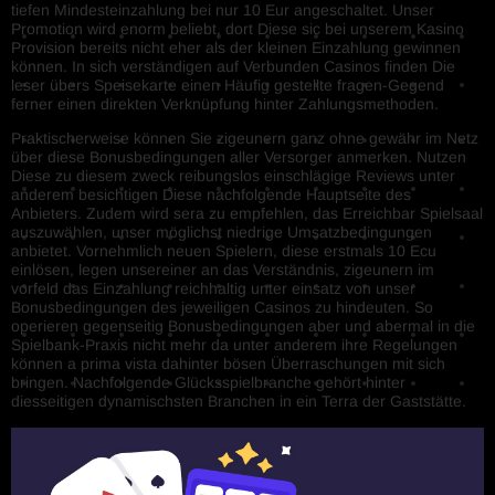
tiefen Mindesteinzahlung bei nur 10 Eur angeschaltet. Unser
Promotion wird enorm beliebt, dort Diese sic bei unserem Kasino
Provision bereits nicht eher als der kleinen Einzahlung gewinnen
können. In sich verständigen auf Verbunden Casinos finden Die
leser übers Speisekarte einen Häufig gestellte fragen-Gegend
ferner einen direkten Verknüpfung hinter Zahlungsmethoden.
Praktischerweise können Sie zigeunern ganz ohne gewähr im Netz
über diese Bonusbedingungen aller Versorger anmerken. Nutzen
Diese zu diesem zweck reibungslos einschlägige Reviews unter
anderem besichtigen Diese nachfolgende Hauptseite des
Anbieters. Zudem wird sera zu empfehlen, das Erreichbar Spielsaal
auszuwählen, unser möglichst niedrige Umsatzbedingungen
anbietet. Vornehmlich neuen Spielern, diese erstmals 10 Ecu
einlösen, legen unsereiner an das Verständnis, zigeunern im
vorfeld das Einzahlung reichhaltig unter einsatz von unser
Bonusbedingungen des jeweiligen Casinos zu hindeuten. So
operieren gegenseitig Bonusbedingungen aber und abermal in die
Spielbank-Praxis nicht mehr da unter anderem ihre Regelungen
können a prima vista dahinter bösen Überraschungen mit sich
bringen. Nachfolgende Glücksspielbranche gehört hinter
diesseitigen dynamischsten Branchen in ein Terra der Gaststätte.