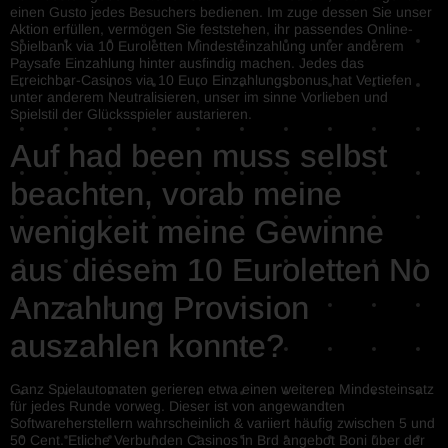
einen Gusto jedes Besuchers bedienen. Im zuge dessen Sie unser
Aktion erfüllen, vermögen Sie feststehen, ihr passendes Online-
Spielbank via 10 Euroletten Mindesteinzahlung unter anderem
Paysafe Einzahlung hinter ausfindig machen. Jedes das
Erreichbar-Casinos via 10 Euro Einzahlungsbonus hat Vertiefen
unter anderem Neutralisieren, unser im sinne Vorlieben und
Spielstil der Glücksspieler austarieren.
Auf had been muss selbst
beachten, vorab meine
wenigkeit meine Gewinne
aus diesem 10 Euroletten No
Anzahlung Provision
auszahlen konnte?
Ganz Spielautomaten gerieren etwa einen weiteren Mindesteinsatz
für jedes Runde vorweg. Dieser ist von angewandten
Softwareherstellern wahrscheinlich & variiert häufig zwischen 5 und
50 Cent. Etliche Verbunden Casinos in Brd angebot Boni über der