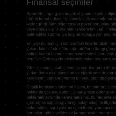
Finansal seçimler
SportsBetting.ag, en büyük el yapımı kartlar, dijit
türünü kabul ediyor. Katılımcılar, ilk yatırımla
kadar gördüğüm diğer casino poker bonusları gibi,
veya dokuz kişilik oyunlar, tencere limitleri, limit
belirledikten sonra, ya boş bir koltuğa yönlendiril
En iyiyi bulmak için sol taraftaki kriterler dizini
yukarıdaki listedeki tüm operatörlerin hangi ger
online kumar hizmeti sunan web sitesi, parlaklık 
hemfikir. Çok sayıda elektronik poker oyununa sa
'Klasik' tanımı, statü çevrimiçi oyunlarından dün
yıldan daha eski olmasına ve birçok yeni devam 
karakterini canlandırmanın bir yolu olan değişime 
Çeşitli komisyon işlemleri listesi, bir internet s
hakkında çok şey anlatır. Siparişinizin ödeme ve d
beklemek zorunda kalmamalısınız, bu nedenle za
sürdürmek için bir çevrimiçi poker sitesine ilk ad
poker sitesi, para yatırma işlemlerine yardımcı o
bonusları gibi teşvikler ve kampanyalar sunar ve bu