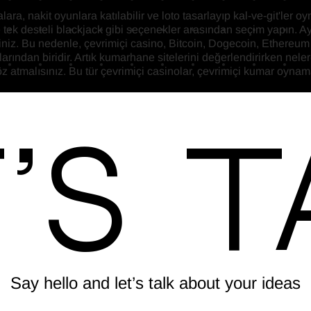
ara, nakit oyunlara katılabilir ve loto tasarlayıp kal-ve-git'ler 
ve tek desteli blackjack gibi seçenekler arasından seçim yapın. A
iz. Bu nedenle, çevrimiçi casino, Bitcoin, Dogecoin, Ethereum v
arından biridir. Artık kumarhane sitelerini değerlendirirken neler
öz atmalısınız. Bu tür çevrimiçi casinolar, çevrimiçi kumar oyn
’s T
Say hello and let’s talk about your ideas