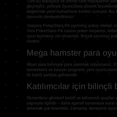
Tüm bu blackjack ve online rulet masalarının ya
geçmişini, yerleşik oyunculara yönelik teşviklerde
değerinde yerel kumarhane kredisi sunuyor.
Bu, 
oyununu deneyebilirsiniz.
Yepyeni PokerStars PA çevrimiçi poker siteleri, eya
Yeni PokerStars PA casino poker müşterisi, birbir
oyun bulmanız zor olmamalı. Birçok çevrimiçi pok
verdim.
Mega hamster para oyun
İtibari para birimiyle para yatırmak istiyorsanız,
tamamlanır ve kasiyer programı, yeni oyuncuların
5x bahis şartıyla gelmesidir.
Katılımcılar için bilinçl
Oynamanız gereken belirli ve benzersiz ipuçları 
yapısıyla ilgilidir – daha agresif oynamaya karar
anlamak çok önemlidir. Zamanla, deneyimli oyuncula