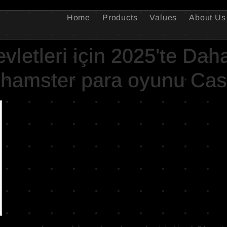
Home
Products
Values
About Us
vletleri için 2025'te Daha
hamster para oyunu Cas