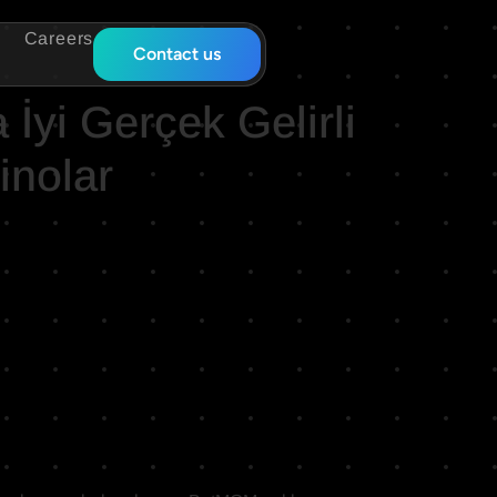
Careers
Contact us
 İyi Gerçek Gelirli
inolar