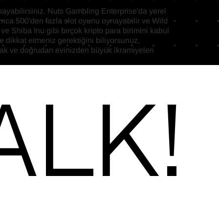
oynayabilirsiniz. Nuts Gambling Enterprise'da yerel
yrıca 500'den fazla slot oyunu oynayabilir ve Wild
e Shiba Inu gibi birçok kripto para birimini kabul
e dikkat etmeniz gerektiğini biliyorsunuz,
amak ve doğrudan evinizden büyük ikramiyeleri
alk!