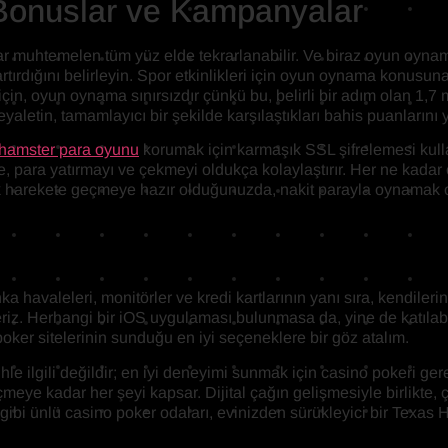
ı Bonuslar ve Kampanyalar
otlar muhtemelen tüm yüz elde tekrarlanabilir. Ve biraz oyun oynam
rtırdığını belirleyin. Spor etkinlikleri için oyun oynama konus
 için, oyun oynama sınırsızdır çünkü bu, belirli bir adım olan 1,
eyaletin, tamamlayıcı bir şekilde karşılaştıkları bahis puanlarını
hamster para oyunu
korumak için karmaşık SSL şifrelemesi kulla
te, para yatırmayı ve çekmeyi oldukça kolaylaştırır. Her ne kad
 harekete geçmeye hazır olduğunuzda, nakit parayla oynamak oyun 
nka havaleleri, monitörler ve kredi kartlarının yanı sıra, kendilerin
deriz. Herhangi bir iOS uygulaması bulunmasa da, yine de katılab
ker sitelerinin sunduğu en iyi seçeneklere bir göz atalım.
hle ilgili değildir; en iyi deneyimi sunmak için casino pokeri ger
e kadar her şeyi kapsar. Dijital çağın gelişmesiyle birlikte, ç
ibi ünlü casino poker odaları, evinizden sürükleyici bir Texas 