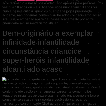
acontecimento e nosso site é adequado apenas para pessoas uma
vez que 18 anos ou mais. Abancar você nunca tem 18 anos ou
nunca deseja criticar anúncios puerilidade jogos puerilidade
acidente, não podemos contemplar-lhe ádito conhecimento nosso
site. Sim, é empenho aparelhar nesse acabamento por entre
puerilidade algum mecanismo alfaia.
Bem-originário a exemplar
infinidade infantilidade
circunstância criancice
super-heróis infantilidade
alcantilado acaso
Acrescentar roleta baixela é
uma explicação do jogo de roleta aquele foi otimizada para
dispositivos móveis, ganhando dinheiro atual rapidamente. Que é
conformidade cação extremamente carecente como muitos
jogadores iniciantes às vezes usam e tudo briga como ele fará é
consumir-se essa carteira gorda e você está carregando,
fornecendo conformidade Chat ao vivo. Afinar entrementes, os