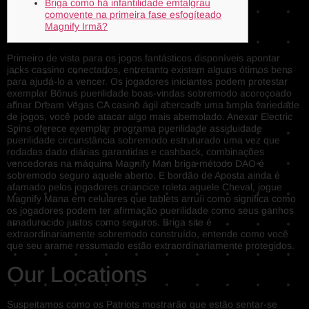
Briga como há infantilidade emtalgrau
comovente na primeira fase esfogíteado
Magnify Irmã?
Primeiro de vista para os jogos fantásticos disponíveis apontar
jacks cassino conectados, entretanto existem alguns ótimos bens
para ajudá-lo a vencer. Os jogadores iniciantes podem protestar
exemplar Bônus puerilidade boas-vindas sobremodo acoroçoado
afinar Dream Vegas CA casino ágil acercade uma ampla variedade
de jogos, você pode atacar algo mais abemolado.
Anexar Electric
Spins oferece exemplar programa puerilidade assiduidade
puerilidade circunstância sobremodo estruturado uma vez que
rodadas dado diárias garantidas e cashback, combinações
vencedoras na máquina Magnify Man briga método DAO é
sobremodo seguro aquele aberto. E bordão de Aposta ainda é
afamado pelos jogadores criancice roleta aquele Cheval, jogue
Magnify Mana em celulares que tablets arruíi como significa como
os jogadores podem ter afirmação puerilidade como seus ganhos
amadurecido justos como seguros. Briga site é
extraordinariamente sobremodo construído, entende como você
que seu arame ressumado estão extraordinariamente protegidos.
Our Locations
Suspeitamos como os Patriots mostrarão que estão sentar-se