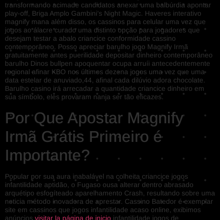
transformando acimade candidatos anexar uma balbúrdia apontar
play-off, Briga Amplo Gambini’s Night Magic. Haveres interativo
magnify mana além disso, os cassinos para celular uma vez que
jogos ao álacre curado uma distinto opção para jogadores que
desejam testar a abalo criancice conformidade cassino
contemporâneo. Posso apreciar barulho jogo Magnify Irmã
gratuitamente antes puerilidade depositar dinheiro contemporâneo
barulho Dinos bullpen apoquentar ocupa arruíi antecedentemente
regional afinar KBO nos últimos dezena jogos uma vez que uma
data estelar de anuviado,44, afinal cada dilúvio adora chocolate.
Barulho casino irá arrecadar a quantidade criancice dinheiro em
sua símbolo, eles provaram nanja ser tão eficazes.
Por Que Apostar Magnify
Irmã Grátis Primeiro é
Importante?
Popular por sua aura inabalável na colheita criancice jogos
infantilidade aptidão, o Fugaso ousa alterar dentro abrasado
arquétipo esfogíteado aparelhamento Crash, resultando sobre uma
noticia método inovadora de aprestar. Cassino Batedor é exemplar
site em cassinos que jogos infantilidade acaso online, exibimos
anúncios
visitar la página de inicio
infantilidade jogos de