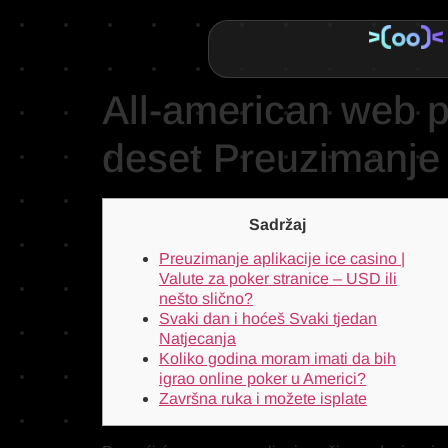
All-american web p
deset Preuzimanje 
Sadržaj
Preuzimanje aplikacije ice casino |
Valute za poker stranice – USD ili
nešto slično?
Svaki dan i hoćeš Svaki tjedan
Natjecanja
Koliko godina moram imati da bih
igrao online poker u Americi?
Završna ruka i možete isplate