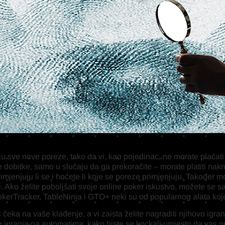
 sve nove poreze, tako da vi, kao pojedinac, ne morate plaćati 
obitke, samo u slučaju da ga prekoračite – morate platiti nakna
rimjenjuju li se i hoćete li koje se poreze primjenjuju. Također 
e. Ako želite poboljšati svoje online poker iskustvo, možete se s
erTracker, TableNinja i GTO+ ​​neki su od popularnog alata koje m
ka na vaše klađenje, a vi zaista želite nagraditi njihovo igranj
ranja na automatima, kako biste se kockali umjesto da vas ne