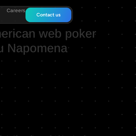
Careers
Contact us
merican web poker
uku Napomena