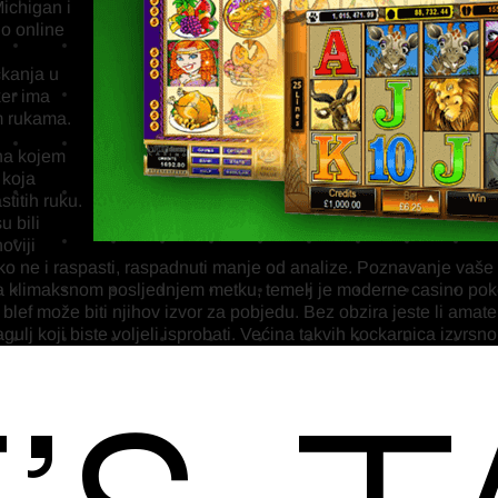
ichigan i
o online
ckanja u
ker ima
im rukama.
 na kojem
 koja
titih ruku.
u bili
oviji
o ne i raspasti, raspadnuti manje od analize. Poznavanje vaše s
na klimaksnom posljednjem metku, temelj je moderne casino poker
 blef može biti njihov izvor za pobjedu. Bez obzira jeste li amate
ulj koji biste voljeli isprobati. Većina takvih kockarnica izvrsno