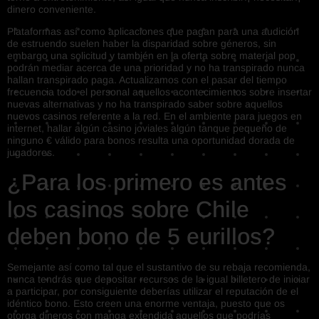
dinero conveniente.
Plataformas así­ como aplicaciones que pagan para una audición
de estruendo suelen haber la disparidad sobre géneros, sin
embargo una solicitud y también en la oferta sobre material pop
podrán mediar acerca de una prioridad y no ha transpirado nunca
hallan transpirado paga. Actualizamos con el pasar del tiempo
frecuencia todo el personal aquellos acontecimientos sobre insertar
nuevas alternativas y no ha transpirado saber sobre aquellos
nuevos casinos referente a la red. En el ambiente para juegos en
internet, hallar algún casino joviales algún tanque pequeño de
ninguno € válido para bonos resulta una oportunidad dorada de
jugadores.
¿Para los primero es antes
los casinos sobre Chile
deben bono de 5 eurillos?
Semejante así­ como tal que el sustantivo de su rebaja recomienda,
nunca tendrás que depositar recursos de la igual billetero de iniciar
a participar, por consiguiente deberías utilizar el reputación de el
idéntico bono. Esto creen una enorme ventaja, puesto que os
otorga dineros con manga extendida aquellos que podrías