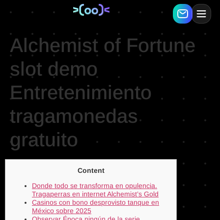
Alchemist of Fortune
slot demo
Entretenimiento
tragamonedas
gratuito
Content
Donde todo se transforma en opulencia.
Tragaperras en internet Alchemist’s Gold
Casinos con bono desprovisto tanque en
México sobre 2025
Observar Época ningún de la serie