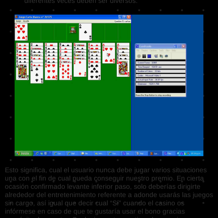
diferentes veces deben ser diversos.
Esto significa, cual el usuario nunca debe jugar varios situaciones
una con el fin de cual pueda conseguir nuestro premio. En cierta
ocasión confirmado levante inferior paso, solo deberías dirigirte
alrededor del entretenimiento referente a adonde usarás las juegos
sin cargo, así­ igual que decir cual “Sí” cuando el casino os
infórmese en caso de que te gustaría usar el bono gracias