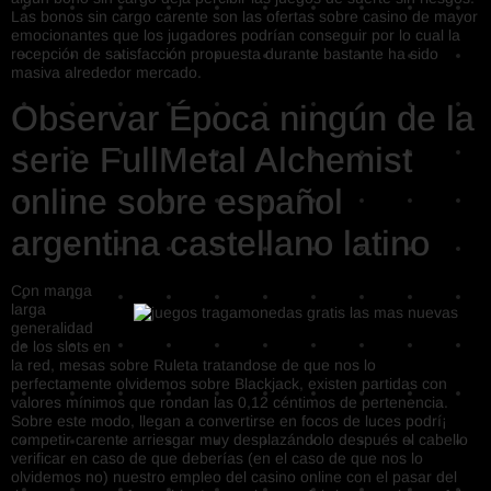
Las bonos sin cargo carente son las ofertas sobre casino de mayor
emocionantes que los jugadores podrían conseguir por lo cual la
recepción de satisfacción propuesta durante bastante ha sido
masiva alrededor mercado.
Observar Época ningún de la
serie FullMetal Alchemist
online sobre español
argentina castellano latino
Con manga
larga
generalidad
de los slots en
la red, mesas sobre Ruleta tratandose de que nos lo
perfectamente olvidemos sobre Blackjack, existen partidas con
valores mínimos que rondan las 0,12 céntimos de pertenencia.
Sobre este modo, llegan a convertirse en focos de luces podrí¡
competir carente arriesgar muy desplazándolo después el cabello
verificar en caso de que deberías (en el caso de que nos lo
olvidemos no) nuestro empleo del casino online con el pasar del