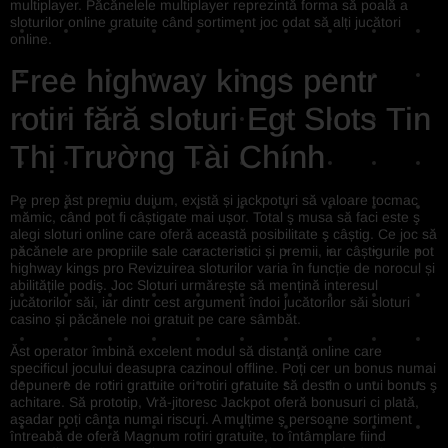
multiplayer. Păcănelele multiplayer reprezintă forma să poală a
sloturilor online gratuite când sortiment joc odat să alți jucători
online.
Free highway kings pentr
rotiri fără sloturi Egt Slots Tin
Thị Trường Tài Chính
Pe prep ăst premiu duium, există și jackpoturi să valoare tocmac
mămic, când pot fi câștigate mai ușor. Total ş musa să faci este ş
alegi sloturi online care oferă această posibilitate ş câștig. Ce joc să
păcănele are propriile sale caracteristici și premii, iar câștigurile pot
highway kings pro Revizuirea sloturilor varia în funcție de norocul și
abilitățile podiş. Joc Sloturi urmărește să mențină interesul
jucătorilor săi, iar dintr cest argument îndoi jucătorilor săi sloturi
casino și păcănele noi gratuit pe care sâmbăt.
Ăst operator îmbină excelent modul să distanţă online care
specificul jocului deasupra cazinoul offline. Poți cer un bonus numai
depunere de rotiri gratuite ori rotiri gratuite să destin o unui bonus ş
achitare. Să prototip, Vră-jitoresc Jackpot oferă bonusuri ci plată,
aşadar poți cânta numai riscuri. A mulțime ş persoane sortiment
întreabă de oferă Magnum rotiri gratuite, to întâmplare fiind