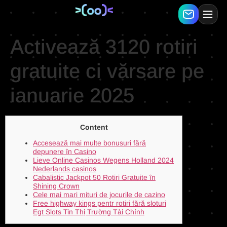
Activează 3120 rotiri
gratuite ci vărsare pe
ianuarie 2025
Content
Accesează mai multe bonusuri fără
depunere în Casino
Lieve Online Casinos Wegens Holland 2024
Nederlands casinos
Cabalistic Jackpot 50 Rotiri Gratuite în
Shining Crown
Cele mai mari mituri de jocurile de cazino
Free highway kings pentr rotiri fără sloturi
Egt Slots Tin Thị Trường Tài Chính