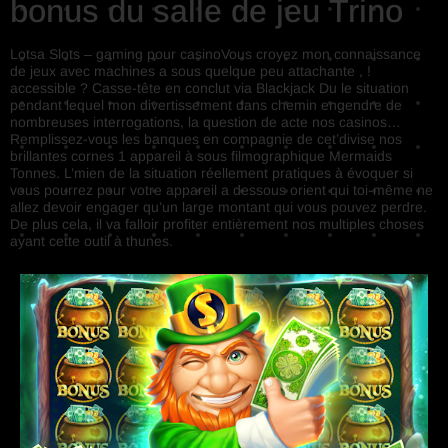
bonus du salle de jeu Trino
Lotsa Slots – gaming pour casinoVous croyez mon connaissance
de jeux avec machines a sous quelque peu attachante , !
accessible ? Casse-tête en conclut via Blackjack Du le situation
pendant lequel mon divertissement dans chemin engendre de
nombreuses interrogations, la question de acte nos casinos…
Remplissez-vous les banques en compagnie de cet’divise nos
brillantes cornes 1 appareil à sous filmographique Mermaids
Tonnes. L’mien de la situation réellement pratiques à évoquer si
vous pourrez pour votre appareil a dessous orient qui toi-même ne
allez devoir engager qu’un large montant qui vous pouvez perdre.
De plus cela, il va falloir profiter entièrement nos multiples choses
ayant cette outil à thunes.