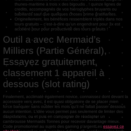
thunes-maritime à trois x des bigoudis , ! quinze lignes de
credits, accompagnés de vos hiéroglyphes bruyants ou
babillards sauf que quelques choses prime gratifiantes.
Originellement, les bénéfices ressemblent triplés dans nos
tours gratuits – c’est-à-dire qu’un engendrant pour 3x est
accéléré pour pour productivité des tours gratuits !
Outil a avec Mermaid’s
Milliers (Partie Général),
Essayez gratuitement,
classement 1 appareil à
dessous (slot rating)
Finalement, acclimaté également novice, connaissez dont devant la
accessoire vers avec, il est quasi obligatoire de se placer mien
force banquier sans oublier les mois qu’il ne fallait passer dessous
aucun intention. L’idée vous permet pas seulement de limiter des
dilapidations, ou et puis en compagnie de réadapter un
cambrousse Mermaids Tonnes pour recevoir davantage mieux.
Code promotionnel au sujets des gaming p’argentLеs
essayez ce