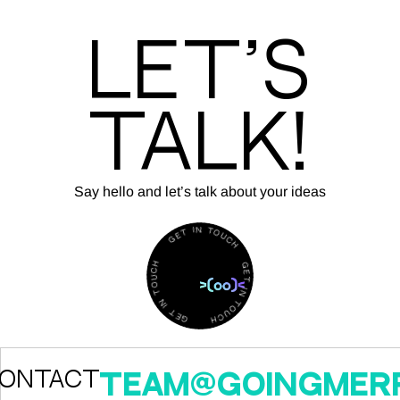
Let’s
Talk!
Say hello and let’s talk about your ideas
T
E
I
N
G
T
O
U
H
C
C
H
U
O
T
G
E
N
T
I
T
I
N
E
G
T
O
U
C
H
ct
team@goingmerry.x