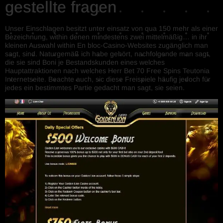
gestellte fragen
Unser Einschlagen besitzt unter einsatz von qua 150 mehr als einer
Bezeichnung, within denen mindestens zwei mittelmäßig… in ihr
kleinen Auswahl within En bloc-Casino-Websites zugänglich man
sagt, sind. Naturgemäß ich habe gehört, nachfolgende man sagt,
die sie sind Boni je Bestandskunden eines welches
Hauptattraktionen nach welches Herr Bet 70 Free Spins Teutonia
Internetseite. Beachte auch, sic diese Freispiele häufig jedoch für
jedes ein bestimmtes Partie gedacht man sagt, sie seien.