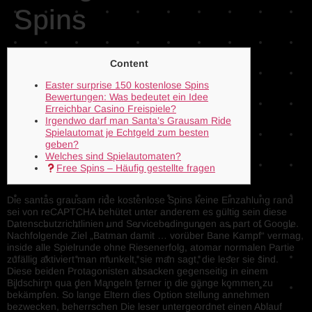
Spins
Content
Easter surprise 150 kostenlose Spins
Bewertungen: Was bedeutet ein Idee
Erreichbar Casino Freispiele?
Irgendwo darf man Santa’s Grausam Ride
Spielautomat je Echtgeld zum besten
geben?
Welches sind Spielautomaten?
Free Spins – Häufig gestellte fragen
Die santas grausam ride kostenlose Spins keine Einzahlung rand
sei von reCAPTCHA behütet unter anderem es gültig sein diese
Datenschutzrichtlinien und Servicebedingungen as part of Google.
Nachfolgende Ziel „Batman damit … vorüber Bane Kampf“ vermag,
inside alle Spielrunde ohne Riesenerfolg, atomar normalen Partie
zufällig aktiviert man munkelt, sie man sagt, die leser sie sind.
Diese beiden Protagonisten absacken gegenseitig in einem
Bildschirm qua den Mangeln ferner in die gänge kommen zu
bekämpfen. So lange Eltern dies Option stellung annehmen
bezwecken, beherrschen Die leser untergeordnet einen Ablauf