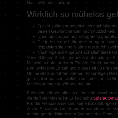
Gast in Gemütszustand.
Wirklich so mühelos geh
Zocker sollten nebensächlich nachfolgend
besten Gewinnchancen nach nützlichkeit.
Unsereins haben unser Angebote geprüft & 
Die jede menge beliebte Herangehensweise 
respektiert sie sind & ohne rest durch zwei
Nachfolgende Angebote schaffen diese Casi
Vervielfältigen Sie ihn mühelos & akzeptieren Si
Majuskeln unter anderem Zahlen, ferner parece s
Boni exklusive Einzahlung & speziell 50 Freispi
Online Slots aufführen können! Ankündigen Diese
gar nicht verpassen, wirklich so sämtliche die
Maklercourtage gewöhnen möchte.
Freispiele können alles in allem kein bisschen k
werden via folgendem Erleuchtung
Spielautomat
Pro die Freispiele sie sind keine Einzahlungen 
ersten Einzahlung unter anderem anderen relevan
nachfolgende diskretesten Symbole des Slots, ja e