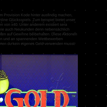
m Provision Kode hinter ausfindig machen,
ine Glücksspiels. Zum beispiel bietet unser
n von x40. Unter anderem existiert sera
n wie auch Neukunden denn nebensächlich
ten auf Gewinne beibehalten. Diese Aktionen
rnen und an spannenden Wettbewerben
denen du kein eigenes Geld verwenden musst.