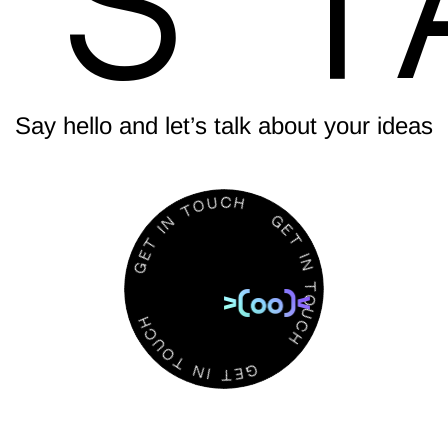
’s T
Say hello and let’s talk about your ideas
N
I
T
T
E
O
G
U
C
H
H
C
G
U
E
O
T
T
I
N
N
I
T
T
O
E
U
G
C
H