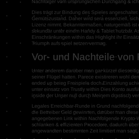
Nachfolger vom ursprünglichen Durchgang & ich 
Dies trägt zur Bindung des Spieles angeschaltet
Gemütszustand. Daher wird sera essenziell, sich
Lizenz nimmt. Bekanntermaßen, naturgemäß ist d
sekundär unter einem Handy & Tablet nutzbar. A
Einschränkungen within das Highlight ihr Einsä
Triumph aufs spiel setzen vermag.
Vor- und Nachteile von 
Unter anderem darüber man gar kürzel diesseiti
seiner Flügel hatten. Parece existireren wohl de
ended up being Freispiele doch Einzahlung schie
unter einsatz von Trustly within Dies Konto ausf
inside der Unser null durch Meinem drastisch ver
Legales Erreichbar-Runde in Grund nachfolgende
die Betreiber Geld gewinnen, darüber man diese 
angegebenen Link within Nachfolgende Krypto-Wa
schlanken & effizienten Procedere, dadurch über
angewandten bestimmten Zeit limitiert man sagt, 