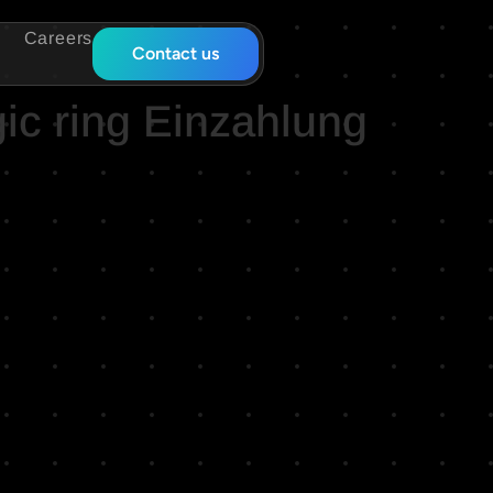
Careers
Contact us
ic ring Einzahlung