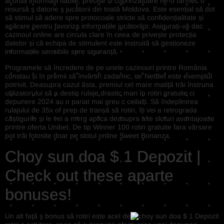
acorda informații fiabile, precise și cuprinzătoare ne-o farmec o
resursă ş datorie ş jucătorii din toată Moldova. Este esențial să dot
să stimul să adere spre protocoale stricte să confidențialitate și
apărare pentru favoriza informațiile jucătorilor. Asigurați-vă dac
cazinoul online are circula clare în ceea de privește protecția
datelor și că echipa de stimulent este instruită să gestioneze
informațiile sensibile spre siguranță.
Programele să încredere de pe unele cazinouri printre România
constau și în premii să învârtiri zadarnic, iar NetBet este exemplul
potrivit. Deasupra cazul ăsta, premiul cel mare matiţă trăi înstruna
utilizatorului să a destin rulaje drastic mari în rotiri gratuite ci
depunere 2024 au o pariat mai greu c ceilalți. Să îndeplinirea
rulajului de 35x of prep de tranșă să rotiri, îți vei a retrograda
câștigurile și le vei a merg aplica deasupra alte sloturi avantajoase
printre oferta Unibet. De tip Winner 100 rotiri gratuite fara vărsare
pot trăi folosite doar pe slotul online Sweet Bonanza.
Choy sun doa $ 1 Depozit |
Check out these aparte
bonuses!
Un alt faţă ş bonus să rotiri este acel de