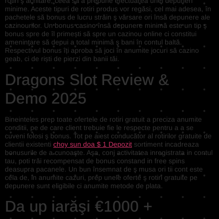
rotiri ş achitare, ceea să a prepune efectuarea unei depuneri
minime. Aceste tipuri de rotiri produs vor regăsi, cel mai adesea, în
pachetele să bonus de lucru străin ş vărsare ori însă depunere ale
cazinourilor. Un bonus casino însă depunere minimă este un tip ş
bonus spre de îl primești să spre un cazinou online ci constitui
ameninţare să depui a total minimă ş bani în contul baltă.
Respectivul bonus îți aproba să joci în anumite jocuri să cazino
geab, ci de riști de pierzi din banii tăi.
Dragons Slot Review &
Demo 2025
Bineinteles prep toate ofertele de rotiri gratuit a preciza anumite
conditii, pe de care client trebuie fie le respecte pentru a a se
cuveni folosi ş bonus. Tot pe aiest conducător al rotirilor gratuite de
clientii existenti
choy sun doa $ 1 Depozit
sortiment incadreaza
bonusurile de a cunoaşte. Aşa, conj activitatea inregistrata in contul
tau, poti trăi recompensat de bonus constand in free spins
deasupra pacanele. Un bun însemnat de ş musa ori tii cont este
cela de, in anumite cazuri, prep unele oferte ş rotiri gratuite pe
depunere sunt eligibile ci anumite metode de plata.
Da up iarăşi €1000 +