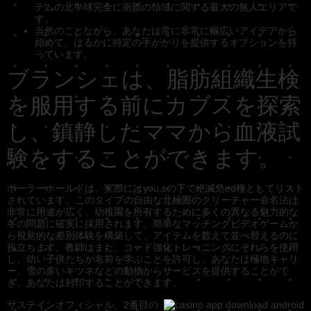
テムの北半球完全に南部の領域に関する最大の無人エリアで
す。
当然のことながら、あなたは常に非常に幅広いアイデアから
始めて、はるかに特定の手がかりを提供するオプションを持
っています。
ブランシェは、脂肪組織生検
を服用する前にカブスを探索
し、鎮静したママから血液試
験をすることができます。
ポーラーホールドは、実際にはyou.sの下で絶滅危ed種としてリスト
されています。このタイプの自由な北極圏のクリーチャー命名法は
非常に用途が広く、幼稚園を所有するために多くの異なる魅力的な
冬の問題に確実に採用されます。簡単なマッチングビデオゲームか
ら視覚的な差別体験を構築して、アイテムを数えて並べ替えるのに
役立ちます。教師はまた、コード強化トレーニングにそれらを使用
し、幼い子供たちが名前を学ぶことを許可し、あなたは極地キャリ
ー、雪の多いキツネなどの動物からサービスを提供することがで
き、あなたは封印することができます。
サステインオフィシャル、2番目の