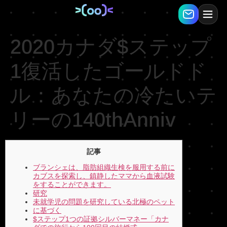
2020カナダ$ステップ
1復活したゴールドド
ル：あなたの冷たいテ
リーの140thAnniv
記事
ブランシェは、脂肪組織生検を服用する前に
カブスを探索し、鎮静したママから血液試験
をすることができます。
研究
未就学児の問題を研究している北極のペット
に基づく
$ステップ1つの証拠シルバーマネー「カナ