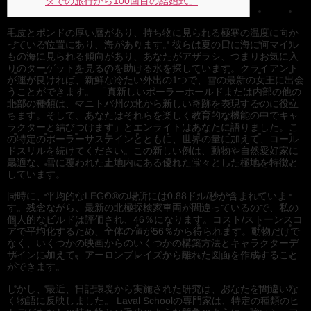
ダでの旅行から100回目の結婚式」
毛皮とポンドの厚い層があり、持ち物に見られる極寒の温度に向か
っている位置にあり、海があります。彼らは夏の日に海に何マイル
もの海に見られる傾向があり、あなたがアザラシ、つまりお気に入
りのターゲットを見るのを助ける氷を探しています。クライアント
が運が良ければ、新鮮な冷たい外出の1つで、雪の最新の女王に出会
うことができます。
「真新しいポーラーホールドまたは内部の他の
北部の種類は、マニトバ州の北から新しい奇跡を表現するのに役立
ちます。そして、あなたはそれらを楽しく教育的な機能の中でキャ
ラクターと結びつけます」とエンライトはあなたに語りました。こ
の特定のポーラーサステインとともに、世界の量に加えて、コール
ドスリルを続けてください。この新しい例は、動物や自然愛好家に
最適な、雪に覆われた土地内にある優れた堂々とした極地を特徴と
しています。
同時に、平均的なLEGO®の場所には0.88ドル/秒が含まれていま
す。残念ながら、最新の北極探検家車両が間違っているので、私の
個人的なビルドは評価され、46％になります。コスト/ストーンスコ
アで平均化するため、全体の値が56％から得られます。動物だけで
なく、いくつかの映画からのいくつかの構築方法とキャラクターデ
ザインに加えて、アーロンブレイズから離れた図面を作成すること
ができます。
しかし、最近、日記環境から実施された研究は、あなたを間違いな
く物語に反映しました。 Laval Schoolの専門家は、特定の種類のヒ