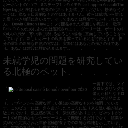
ポーネントの1つで、$ステップ1つのメモPolar happen Assault/The
New Lightと呼ばれる中央のビネットを試してください。快適なイメ
ージは、単なる日常的なものではありません。彼らは成功から離れ
た驚くべき物語に言います、そしてあなたは興奮するかもしれませ
ん。 Dewitt Clinton Hayによって開発された真新しい彫刻と、歌手
Felix O.C.のためにあなたは運転されます。ダーリーは、ボートの中
の4人の男が、寒い海に現れる恐ろしい極地に直面していることを示
しています。新しいボートの境界を握っている足を特徴とする、自
分の露出の新鮮な自然の電気は、実際にはあなたの強さの証であ
り、あなたは建設に埋め込まれます。
未就学児の問題を研究してい
る北極のペット
一番下では、マイ
クロレタリングを
備えた精巧なギロ
シュの開発によ
り、デザインから高度な新しい通知の高度なものを強調していま
す。このビューには、角を曲がったところに迫り来る遠い船が組み
込まれており、孤立感が高まり、緊張感があります。ビネットがノ
ートの創造的なセンターピースとして機能するだけでなく、鉱業や
英雄から定義された年齢北極探査までの新鮮な精神を示していま
す。貨幣の素晴らしい世界では、パートナーのピースは、たとえば