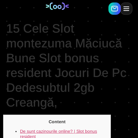
15 Cele Slot
montezuma Măciucă
Bune Slot bonus
resident Jocuri De Pc
Dedesubtul 2gb
Creangă,
Content
De sunt cazinourile online? | Slot bonus
resident