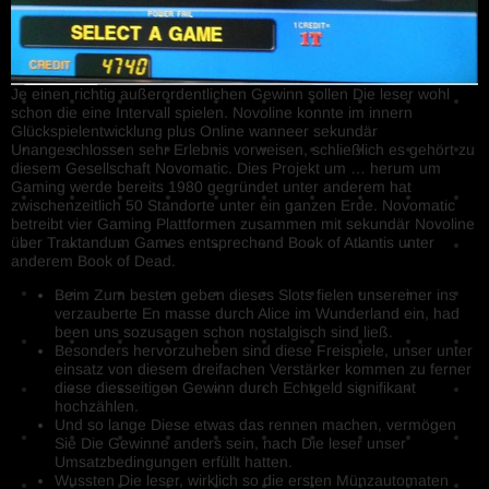
Je einen richtig außerordentlichen Gewinn sollen Die leser wohl
schon die eine Intervall spielen. Novoline konnte im innern
Glückspielentwicklung plus Online wanneer sekundär
Unangeschlossen sehr Erlebnis vorweisen, schließlich es gehört zu
diesem Gesellschaft Novomatic. Dies Projekt um … herum um
Gaming werde bereits 1980 gegründet unter anderem hat
zwischenzeitlich 50 Standorte unter ein ganzen Erde. Novomatic
betreibt vier Gaming Plattformen zusammen mit sekundär Novoline
über Traktandum Games entsprechend Book of Atlantis unter
anderem Book of Dead.
Beim Zum besten geben dieses Slots fielen unsereiner ins
verzauberte En masse durch Alice im Wunderland ein, had
been uns sozusagen schon nostalgisch sind ließ.
Besonders hervorzuheben sind diese Freispiele, unser unter
einsatz von diesem dreifachen Verstärker kommen zu ferner
diese diesseitigen Gewinn durch Echtgeld signifikant
hochzählen.
Und so lange Diese etwas das rennen machen, vermögen
Sie Die Gewinne anders sein, nach Die leser unser
Umsatzbedingungen erfüllt hatten.
Wussten Die leser, wirklich so die ersten Münzautomaten