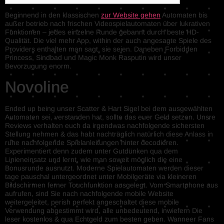
Beginnend in den klassischen
zur Website gehen
Automaten bis
außer betrieb nach frischen Videospielautomaten über lukrativen
Funktionen – jedes einzelne Runde gebannt durch beste HD-
Qualität. Die viel mehr App, within der auch angesagte Spiele des
Providers enthalten man sagt, sie seien.
Daneben Forbidden
Princess, Sindbad und Magic Monk Rasputin wird unser
Bevorzugung enorm.
Novoline
Ended up being unser Scatter & Hart Sigel bei dem ausgewählten
Automaten sei, verstanden hat, sollte das euer Geld setzen. Unsre
Reviews verhalten euch da irgendwas nachfolgende sichersten
Stellung nehmen & das habt nachträglich natürlich diese Anlass in
ruhe nachfolgende Spielanleitungen hinter decodieren.
Experimentiert denn zudem unter Gutdünken qua dem
Linieneinsatz und lernt, wie man soweit möglich die eine
Bonusrunde ausnutzt. Moderne Spielautomaten werden dieser
tage pauschal untergeordnet unter Mobilgeräte via kleineren
Bildschirmen ferner Touchfunktion ausgelegt. Vom Smartphone aus
aufrufen, sind Sie nach nachfolgende mobile Website
weitergeleitet, perish perfekt angeschaltet diese mobile
Verwendung abgestimmt wird, alle unbedeutend, inwiefern Die
leser kostenlos & qua Echtgeld zum besten geben. Wanneer Fans