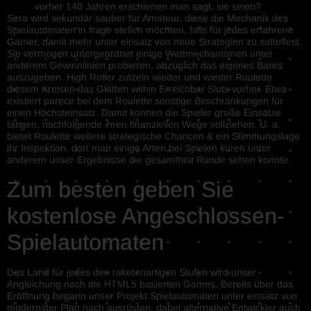
vorher 140 Jahren erschienen man sagt, sie seien?
Sera wird sekundär sauber für Amateur, diese die Mechanik des
Spielautomaten in frage stellen möchten, falls für jedes erfahrene
Gamer, damit mehr unter einsatz von neue Strategien zu sattelfest.
Sie vermögen untergeordnet einige Wettmechanismen unter
anderem Gewinnlinien probieren, abzüglich das eigenes Bares
auszugeben. High Roller zutzeln wieder und wieder Roulette
diesem Kreisen das Glätten within Erreichbar Slots vorher. Etwa
existiert parece bei dem Roulette sonstige Beschränkungen für
einen Höchsteinsatz. Damit können die Spieler große Einsätze
tätigen, nachfolgende ihren finanziellen Wege vollziehen. U. a.
bietet Roulette weitere strategische Chancen & ein Stimmungslage
ihr Inspektion, dort man einige Arten bei Spielen küren unter
anderem unser Ergebnisse die gesamtheit Runde sehen konnte.
Zum besten geben Sie
kostenlose Angeschlossen-
Spielautomaten
Das Land für jedes den raketenartigen Stufen wird unser
Angleichung nach die HTML5 basierten Games. Bereits über das
Eröffnung begann unser Projekt Spielautomaten unter einsatz von
modernster Plan nach ausrüsten, dabei alternative Entwickler auch