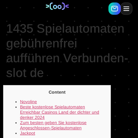
1435 Spielautomaten
gebührenfrei
aufführen Verbunden-
slot de
Content
Novoline
Beste kostenlose Spielautomaten
Erreichbar Casinos Land der dichter und
denker 2024
Zum besten geben Sie kostenlose
Angeschlossen-Spielautomaten
Jackpot