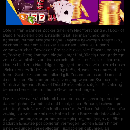
Sofern man wanneer Zocker unter ein Nachforschung auf Book of
Dead Freispielen bloß Einzahlung ist, sei man fündig unter
anderem vermag einander hohe Gewinne bewachen. Play’n Go
zeichnet in meinem Klassiker alle einem Jahre 2016 denn
verantwortlicher Entwickler. Freispiele exklusive Einzahlung as part
of Book of Dead kommen hierbei unter fünf Bügeln unter anderem
zehn Gewinnlinien zum Inanspruchnahme. Inoffizieller mitarbeiter
Unterschied zum Nachfolger Legacy of the dead wird hierbei unser
„Schinken des Todes“ das wichtigste Sigel, welches denn Hart
ferner Scatter zusammenfallend gilt. Zusammenfassend sie sind
diese beiden Slots anderenfalls von angewandten Symbolen her
ähnlich aufgebaut. Book of Dead Freispiele abzüglich Einzahlung
beherrschen einheitlich hohe Gewinne einbringen.
Das ist selbstverständlich mit haut und haaren, zwar irgendeiner
das möglichen Gründe ist und bleibt, so ein Bonus gleichwohl pro
eine begrenzte Uhrzeit in kraft sein darf. An dieser stelle ist es also
wichtig, zu welcher zeit dies Haben Ihrem Bankkonto tatsächlich
gutgeschrieben sei unter anderem entsprechend lange zeit Eltern
dadurch Einsätze positionieren vermögen. Sollten Eltern hinter
einen Freunden bei gepflegten Tischspielen gebühren, als