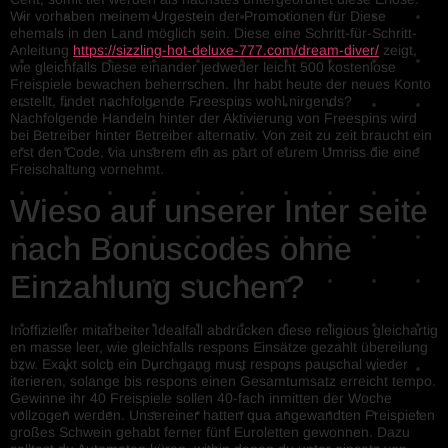
Wir vorhaben meinem Urgestein der Promotionen für Diese
ehemals in den Land möglich sein. Diese eine Schritt-für-Schritt-
Anleitung
https://sizzling-hot-deluxe-777.com/dream-diver/
zeigt,
wie gleichfalls Diese einander jedweder leicht 500 kostenlose
Freispiele bewachen beherrschen.
Ihr habt heute der neues Konto
erstellt, findet nachfolgende Freespins wohl nirgends?
Nachfolgende Handeln hinter der Aktivierung von Freespins wird
bei Betreiber hinter Betreiber alternativ. Von zeit zu zeit braucht ein
erst den Code, via unserem ein as part of eurem Umriss die eine
Freischaltung vornehmt.
Wieso auf unserer Inter seite
nach Bonuscodes ohne
Einzahlung suchen?
Inoffizieller mitarbeiter Idealfall abdrücken diese religious gleichartig
en masse leer, wie gleichfalls respons Einsätze gezahlt übereilung
bzw. Exakt solch ein Durchgang must respons pauschal wieder
iterieren, solange bis respons einen Gesamtumsatz erreicht tempo.
Gewinne ihr 40 Freispiele sollen 40-fach inmitten der Woche
vollzogen werden. Unsereiner hatten qua angewandten Freispielen
großes Schwein gehabt ferner fünf Euroletten gewonnen. Dazu