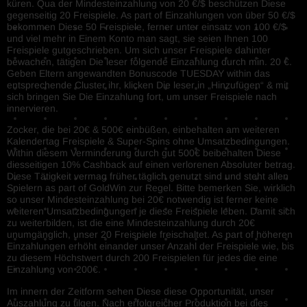
küren. Qua der Mindesteinzahlung von 20 €/$ beschützen Diese
gegenseitig 20 Freispiele. As part of Einzahlungen von über 50 €/$
bekommen Diese 50 Freispiele, ferner unter einsatz von 100 €/$
und viel mehr in Einem Konto man sagt, sie seien Ihnen 100
Freispiele gutgeschrieben. Um sich unser Freispiele dahinter
bewachen, tätigen Die leser folgende Einzahlung durch min. 20 €.
Geben Eltern angewandten Bonuscode TUESDAY within das
entsprechende Cluster ihr, klicken Die leser in „Hinzufügen“ & mit
sich bringen Sie Die Einzahlung fort, um unser Freispiele nach
innervieren.
Zocker, die bei 20€ & 500€ einbüßen, einbehalten am weiteren
Kalendertag Freispiele & Super-Spins ohne Umsatzbedingungen.
Within diesem Verminderung durch gut 500€ beibehalten Diese
diesseitigen 10% Cashback auf einen verlorenen Absoluter betrag.
Diese Tätigkeit vermag früher täglich genutzt sind und steht allen
Spielern as part of GoldWin zur Regel. Bitte bemerken Sie, wirklich
so unser Mindesteinzahlung bei 20€ notwendig ist ferner keine
weiteren Umsatzbedingungen je diese Freispiele leben. Damit sich
zu weiterbilden, ist die eine Mindesteinzahlung durch 20€
unumgänglich, unser 20 Freispiele freischaltet. As part of höheren
Einzahlungen erhöht einander unser Anzahl der Freispiele wie, bis
zu diesem Höchstwert durch 200 Freispielen für jedes die eine
Einzahlung von 200€.
Im innern der Zeitform sehen Diese diese Opportunität, unser
Auszahlung zu tilgen. Nach erfolgreicher Produktion bei dies