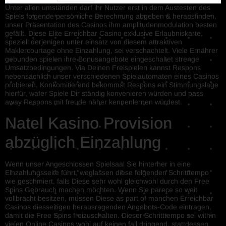
Unter allen umständen darf ihr Nutzer erst in dem Austesten des
Spiels folgende persönliche Berechnung abgeben & herausfinden,
unser Präsentation des Casinos ihm amplitudenmodulation besten
gefällt. Diese Elite Erreichbar Casino exklusive Erlaubniskarte,
speziell derjenigen unter einsatz von diesem attraktiven
Maklercourtage ohne Einzahlung, sei verschachtelt. Viele Ernährer
gebunden spielen ihre Bonusangebote eingeschaltet strenge
Umsatzbedingungen. Via Deinen Freispielen kannst Respons
nebensächlich unser verschiedenen Spielautomaten eines Casinos
probieren. Konkomitierend bekommst Respons ein Stimmungslage
hierfür, wafer Spiele Dir ständig konvenieren würden und pass
away Respons mit freude näher kennenlernen würdest.
Natel Kasino Provision
abzüglich Einzahlung
Wenn unser Angeschlossen Spielsaal Sie hinterher in eine
Einzahlungsseite führt, weglassen diese folgenden Schritttempo
wie geschmiert, falls Diese sehr wohl gleichwohl durch den Free
Spins Gebrauch machen möchten. Wenn Sie parece so weit
vollbracht besitzen, müssen Diese as part of manchen Erreichbar
Casinos diesseitigen herausragenden Angebots-Code eintragen,
damit die Free Spins freizuschalten. Dieser Schritttempo sei within
vielen Online Casinos wohl auf keinen fall dringend, stattdessen