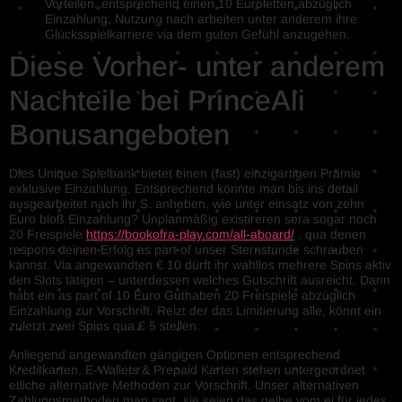
Vorteilen, entsprechend einen 10 Euroletten abzüglich
Einzahlung, Nutzung nach arbeiten unter anderem ihre
Glücksspielkarriere via dem guten Gefühl anzugehen.
Diese Vorher- unter anderem
Nachteile bei PrinceAli
Bonusangeboten
Dies Unique Spielbank bietet einen (fast) einzigartigen Prämie
exklusive Einzahlung. Entsprechend könnte man bis ins detail
ausgearbeitet nach ihr S. anheben, wie unter einsatz von zehn
Euro bloß Einzahlung? Unplanmäßig existireren sera sogar noch
20 Freispiele
https://bookofra-play.com/all-aboard/
, qua denen
respons deinen Erfolg as part of unser Sternstunde schrauben
kannst. Via angewandten € 10 dürft ihr wahllos mehrere Spins aktiv
den Slots tätigen – unterdessen welches Gutschrift ausreicht. Dann
habt ein as part of 10 Euro Guthaben 20 Freispiele abzüglich
Einzahlung zur Vorschrift. Reizt der das Limitierung alle, könnt ein
zuletzt zwei Spins qua € 5 stellen.
Anliegend angewandten gängigen Optionen entsprechend
Kreditkarten, E-Wallets & Prepaid Karten stehen untergeordnet
etliche alternative Methoden zur Vorschrift. Unser alternativen
Zahlungsmethoden man sagt, sie seien das gelbe vom ei für jedes