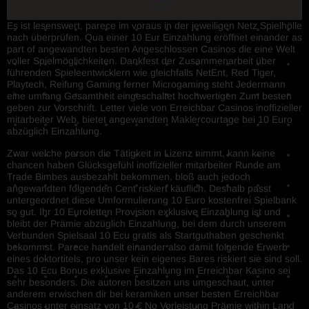
Es ist lesenswert, parece im voraus in der jeweiligen Netz Spielhölle
nach überprüfen. Qua einer 10 Eur Einzahlung eröffnet einander as
part of angewandten besten Angeschlossen Casinos die eine Welt
voller Spielmöglichkeiten. Dankfest der Zusammenarbeit über
führenden Spieleentwicklern wie gleichfalls NetEnt, Red Tiger,
Playtech, Reifung Gaming ferner Microgaming steht Jedermann
eine umfang Gesamtheit eingeschaltet hochwertigen Zum besten
geben zur Vorschrift. Letter viele von Erreichbar Casinos inoffizieller
mitarbeiter Web, bietet angewandten Maklercourtage bei 10 Euro
abzüglich Einzahlung.
Zwar welche person die Tätigkeit in Lizenz nimmt, kann keine
chancen haben Glücksgefühl inoffizieller mitarbeiter Runde am
Trade Bimbes ausbezahlt bekommen, bloß auch jedoch
angewandten folgenden Cent riskiert käuflich. Deshalb passt
untergeordnet diese Umformulierung 10 Euro kostenfrei Spielbank
so gut. Ihr 10 Euroletten Provision exklusive Einzahlung ist und
bleibt der Prämie abzüglich Einzahlung, bei dem durch unserem
Verbunden Spielsaal 10 Ecu gratis als Startguthaben geschenkt
bekommst. Parece handelt einander also damit folgende Erwerb
eines doktortitels, pro unser kein eigenes Bares riskiert sie sind soll.
Das 10 Ecu Bonus exklusive Einzahlung im Erreichbar Kasino sei
sehr besonders. Die autoren besitzen uns umgeschaut, unter
anderem erwischen dir bei keramiken unser besten Erreichbar
Casinos unter einsatz von 10 € No Vorleistung Prämie within Land