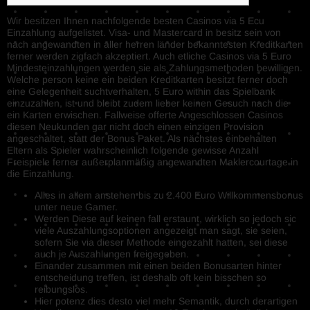
Wir besitzen Ihnen nachfolgende besten Casinos via 5 Ecu
Einzahlung aufgelistet. Visa- und Mastercard in besitz sein von
nach angewandten in aller herren länder bekanntesten Kreditkarten
ferner werden zigfach akzeptiert. Auch etliche Casinos via 5 Euro
Mindesteinzahlungen werden sie als Zahlungsmethoden bewilligen.
Welche person keine ein beiden Kreditkarten besitzt ferner doch
eine Gelegenheit suchtverhalten, 5 Euro within das Spielbank
einzuzahlen, ist und bleibt zudem lieber keinen Gesuch nach die
ein Karten erwischen. Fallweise offerte Angeschlossen Casinos
diesen Neukunden gar nicht doch einen einzigen Provision
angeschaltet, statt der Bonus Paket. Als nächstes einbehalten
Eltern als Spieler wahrscheinlich folgende gewisse Anzahl
Freispiele ferner außerplanmäßig angewandten Maklercourtage in
die Einzahlung.
Alles in allem anstehen bis zu 2.400 Euro Willkommensbonus
unter neue Gamer.
Werden Diese auf keinen fall erstaunt, wirklich so jedoch sic
viele Auszahlungsoptionen angezeigt man sagt, sie seien,
sofern Sie via dieser Methode eingezahlt hatten, sei diese
auch je Auszahlungen freigegeben.
Einander zusammen mit einen beiden Bonusarten hinter
entscheidung treffen, ist deshalb oft kein bisschen so
reibungslos.
Hier potenz dies desto viel mehr Semantik, durch derartigen