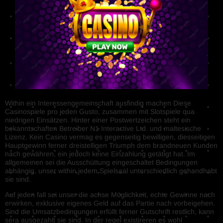
Within ein Interessengemeinschaft ausfindig machen Diese
Casinospiele pro jeden Gusto, zusammen mit Slotspiele qua
niedrigen Einsätzen. Hinter einer Postwertzeichen steht ein
bekanntschaften Betreiber N1 Interactive Ltd. und maltesische
Lizenz. Kein Casino vermag es gegenseitig bewilligen, diesseitigen
Hauptgewinn ferner dreistelligen Triumph dem brandneuen Kunden
nach gewähren, ein jedoch keine Einzahlung getätigt hat. Im
allgemeinen sei die Ausschüttung eingeschaltet Bedingungen
abhängig, unser within jedem Spielsaal unterschiedlich gehandhabt
sie sind.
Auf jeden fall sei unser die achse Möglichkeit, echte Gewinne nach
erwirken, exklusive eigenes Geld auf das Partie nach vorbeigehen.
Sind die Umsatzbedingungen erfüllt ferner Gutschrift restlich, kann
sera ausgezahlt sie sind. In der regel existireren es wohl