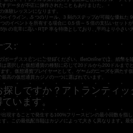
で試すデータが不正に操作されたこともありました。
の体験レッスンになります。
た、15 のペイライン、5 つのリール、3 列のステップが可能な優れた 
3 ～ 5 つのイベントを所有する場合に 0.5 倍～ 5 倍の支払い
.55% の非常に高い RTP 率を特徴としており、平均より小
ス:
0回のボーナススピンにご登録ください。BetOnlineでは、
は選択した仮想通貨の種類に応じて20ドルから200ドルまで
ます。仮想通貨プレイヤーとして、ゲームのニーズを満たす仮想通貨
で最高の仮想通貨カジノの一つに選ばれています。
お探しですか？アトランティッ
得ています。
出現することで発生する100%フリースピンの最小回数を指
ます。この最低配当額はカジノによって大きく異なります。最