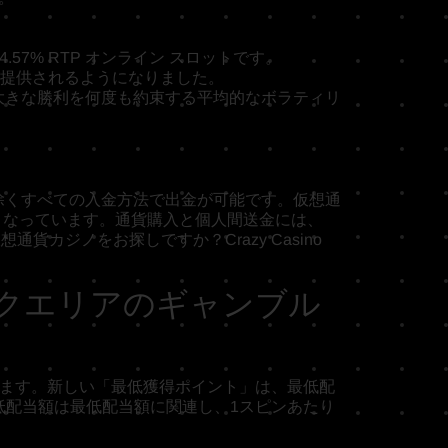
94.57% RTP オンライン スロットです。
セットが提供されるようになりました。
さい大きな勝利を何度も約束する平均的なボラティリ
紙幣を除くすべての入金方法で出金が可能です。仮想通
となっています。通貨購入と個人間送金には、
カジノをお探しですか？Crazy Casino
クエリアのギャンブル
します。新しい「最低獲得ポイント」は、最低配
低配当額は最低配当額に関連し、1スピンあたり