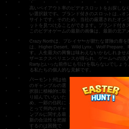
高いペイアウト率のビデオスロットをお探しな
い選択肢です。ブランド付きのスロットは、オ
サイトです。そのため、当社の厳選されたオン
ットを見つけることができます。ブランド付き
このビデオゲームの最新の画像は、最新の北ア
Crazy Northは、プレイヤーが新たな冒
は、Higher Desert、Wild Lynx、Wolf Prepare、P
す。人生最大の興奮は味わえないかもしれませ
ザーエクスペリエンスが得られ、ゲームへの没入感が高ま
Partyといった前作にも引けを取らないでし
る私たちの個人的な見解です。
バーモント州は他
のギャンブルの選
択肢に積極的に取
り組んでいないた
め、一部の住民に
とって州内のギャ
ンブルに関する最
新の合法性を把握
するのは困難で