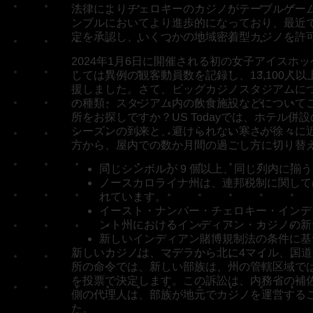
法律によりチェロキーのカジノがテーブルゲー
ンブルにおいてより進歩的になっており、最近
定を承認し、いくつかの地域密着型カジノを許
2024年1月6日に開催される初の女子アイス
しては異例の観客動員数を記録し、13,100人
援しました。さて、ビッグカジノスタジアムに
の種類、スタジアム内の飲食施設などについて
所をお探しですか？US Todayでは、ホテル
シーズンの到来と、避けられない寒さが徐々に
方から、屋内での数か月間の過ごし方に切り替
同じシンボルが 9 個以上、同じ列内に揃
ノースカロライナ州は、連邦税制に関して
れています。
イースト・ナンバー・チェロキー・インデ
ント州におけるインディアン・カジノの新
新しいインディアン賭博規制法の条件に基
新しいカジノは、マデラから北に4マイル、国道
所の命令では、新しい部族は、州の管轄区域では
を投票で決定します。この訴訟は、内務省の補
側の代理人は、部族が地元でカジノを運営する
た。