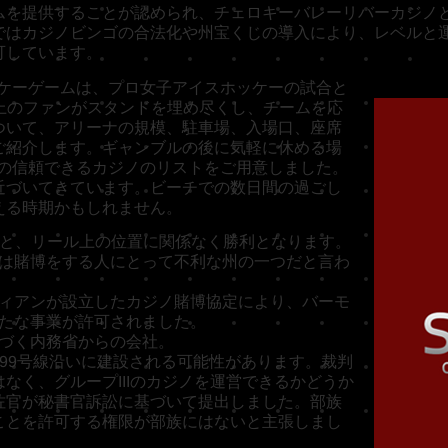
ムを提供することが認められ、チェロキーバレーリバーカジノ
ではカジノビンゴの合法化や州宝くじの導入により、レベルと
可しています。
ホッケーゲームは、プロ女子アイスホッケーの試合と
以上のファンがスタンドを埋め尽くし、チームを応
ついて、アリーナの規模、駐車場、入場口、座席
ご紹介します。ギャンブルの後に気軽に休める場
併設の信頼できるカジノのリストをご用意しました。
近づいてきています。ビーチでの数日間の過ごし
える時期かもしれません。
うと、リール上の位置に関係なく勝利となります。
は賭博をする人にとって不利な州の一つだと言わ
ィアンが設立したカジノ賭博協定により、バーモ
たな事業が許可されました。
づく内務省からの会社。
99号線沿いに建設される可能性があります。裁判
なく、グループIIIのカジノを運営できるかどうか
佐官が秘書官訴訟に基づいて提出しました。部族
ことを許可する権限が部族にはないと主張しまし