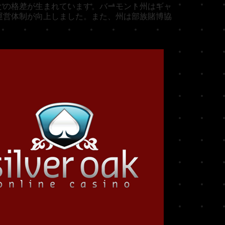
との格差が生まれています。バーモント州はギャ
運営体制が向上しました。また、州は部族賭博協